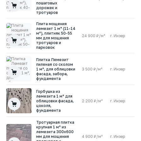
пошаговых
дорожек и
тротуаров
Плита мощения
лемезит 1 м³ (11-14
м²), плитняк 50-55
24 900 ₽/м³
г. Инзер
2
мм для мощения
тротуаров и
парковок
Плитка Лемезит
пиленая со сколом
1 м², для облицовки
3 500 ₽/м²
г. Инзер
0
фасада, забора,
фундамента
Горбушка из
лемезита 1 м² для
облицовки фасада,
2 200 ₽/м²
г. Инзер
0
цоколя,
фундамента
Тротуарная плитка
крупная 1 м² из
лемезита 300х600
мм для мощения
4 900 ₽/м²
г. Инзер
0