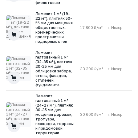
фиолетовым
Лемезит 1 м³ (19-
22 м²), плитняк 50-
55 мм для мощения
общественных,
17 800 ₽/м³
г. Инзер
1
коммерческих
пространств и
подпорных стен
Лемезит
галтованный 1 м³
(32-35 м²), плитняк
20-25 мм для
33 300 ₽/м³
г. Инзер
2
облицовки забора,
стены, фасадов,
ступеней,
фундамента
Лемезит
галтованный 1 м³
(24-27 м²), плитняк
30-35 мм для
мощения дорожек,
30 600 ₽/м³
г. Инзер
2
тротуара,
площадки, террасы
и придомовой
территории