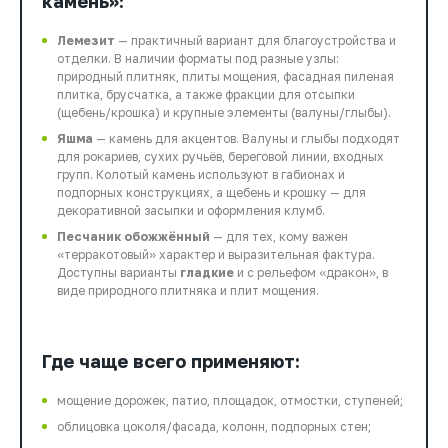
камень»:
Лемезит
— практичный вариант для благоустройства и
отделки. В наличии форматы под разные узлы:
природный плитняк, плиты мощения, фасадная пиленая
плитка, брусчатка, а также фракции для отсыпки
(щебень/крошка) и крупные элементы (валуны/глыбы).
Яшма
— камень для акцентов. Валуны и глыбы подходят
для рокариев, сухих ручьёв, береговой линии, входных
групп. Колотый камень используют в габионах и
подпорных конструкциях, а щебень и крошку — для
декоративной засыпки и оформления клумб.
Песчаник обожжённый
— для тех, кому важен
«терракотовый» характер и выразительная фактура.
Доступны варианты
гладкие
и с рельефом «дракон», в
виде природного плитняка и плит мощения.
Где чаще всего применяют:
мощение дорожек, патио, площадок, отмостки, ступеней;
облицовка цоколя/фасада, колонн, подпорных стен;