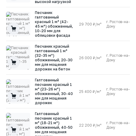
высокой нагрузкой
Песчаник
галтованный
красный 1 м³ (42-
г. Ростов-на-
29 700 ₽/м³
1
45 м²) обожженный,
Дону
10-20 мм для
облицовки фасада
Песчаник красный
галтованный 1 м³
(32-35 м²)
г. Ростов-на-
26 000 ₽/м³
1
обожженный, 20-30
Дону
мм для мощения
дорожек на бетон
Галтованный
песчаник красный 1
м³ (23-26 м²)
г. Ростов-на-
25 400 ₽/м³
1
обожженный, 30-40
Дону
мм для мощения
дорожек
Галтованный
песчаник красный 1
м³ (18-21 м²)
г. Ростов-на-
22 200 ₽/м³
2
обожженный, 40-50
Дону
мм для мощения