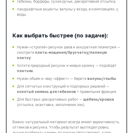
габионы, бордюры, сухие ручьи, декоративная отсыпка;
ландшафтные акценты: валуны у входа, в композициях, у
воды.
Как выбрать быстрее (по задаче):
Нужен «строгий» рисунок швов и аккуратная геометрия —
смотрите
плиты мощения/брусчатку/пиленую
плитку
.
Хотите природный рисунок и живую кромку — подойдёт
плитняк
.
Нужен объём и «вау-эффект» — берите
валуны/глыбы
.
Для сетчатых конструкций и подпорных решений —
колотый камень для габионов
+ правильная фракция.
Для быстрых декоративных работ —
щебень/крошка
(отсыпка, окантовка, заполнение зон).
Важно: натуральный материал всегда имеет вариативность
оттенков и рисунка. Чтобы результат выглядел ровно,
лучше подбирать камень по партии (фото/видео), а при