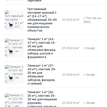
парковки
Галтованный
песчаник красный 1
м³ (14-17 м²)
г. Ростов-на-
обожженный, 50-60
21 600 ₽/м³
2
Дону
мм для мощения
коммерческих
объектов
Лемезит 1 м³ (43-
47 м²), плитняк 15-
20 мм для
25 300 ₽/м³
г. Инзер
1
облицовки фасада,
забора, цоколя и
фундамента
Лемезит 1 м³ (37-
40 м²), плитняк 20-
25 мм для
23 900 ₽/м³
г. Инзер
1
облицовки
заборов, фасадов,
ступеней
Лемезит 1 м³ (32-
35 м²), плитняк 25-
30 мм для мощения
дорожек,
22 600 ₽/м³
г. Инзер
1
отмостки, крыльца