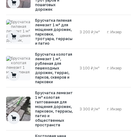
тротуаров и
пошаговых
дорожек
Брусчатка пиленая
лемезит 1 м² для
мощения дорожек,
3 200 ₽/м²
г. Инзер
0
парковки,
тротуара, террасы
и патио
Брусчатка колотая
лемезит 1 м²,
рубленая для
пешеходных
3 100 ₽/м²
г. Инзер
0
дорожек, террас,
парков, скверов и
парковки
Брусчатка лемезит
1 м² колотая
галтованная для
мощения дорожек,
3 300 ₽/м²
г. Инзер
0
парковок, террасы,
патио и
общественных
пространств
Костровая чаша