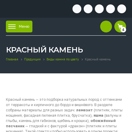
Меню
4
КРАСНЫЙ КАМЕНЬ
Главная
Продукция
Виды камня по цвету
Красный камень
Красный камень — это подборка натуральных пород с оттенками
от терракоты и кирпичного до бордо и вишнёвого. В разделе
собраны материалы для разных задач:
лемезит
(плитняк, плиты
мощения, фасадная пиленая плитка, брусчатка),
яшма
(валуны и
глыбы, камень для габионов, щебень и крошка),
обожжённый
песчаник
— гладкий и с фактурой «дракон» (плитняк и плиты
мощения). Такой спектр удобно использовать в одном проекте: