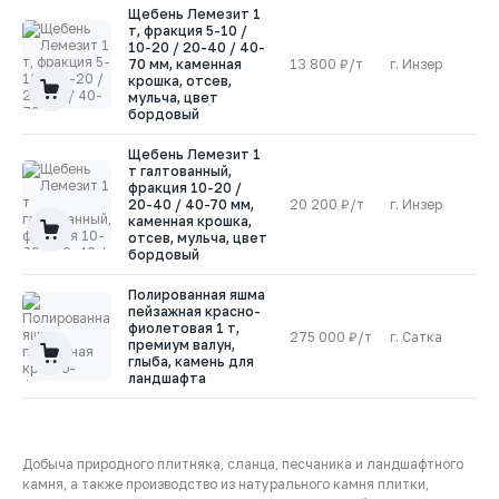
Щебень Лемезит 1
т, фракция 5-10 /
10-20 / 20-40 / 40-
70 мм, каменная
13 800 ₽/т
г. Инзер
1
крошка, отсев,
мульча, цвет
бордовый
Щебень Лемезит 1
т галтованный,
фракция 10-20 /
20-40 / 40-70 мм,
20 200 ₽/т
г. Инзер
1
каменная крошка,
отсев, мульча, цвет
бордовый
Полированная яшма
пейзажная красно-
фиолетовая 1 т,
275 000 ₽/т
г. Сатка
1
премиум валун,
глыба, камень для
ландшафта
Добыча природного плитняка, сланца, песчаника и ландшафтного
камня, а также производство из натурального камня плитки,