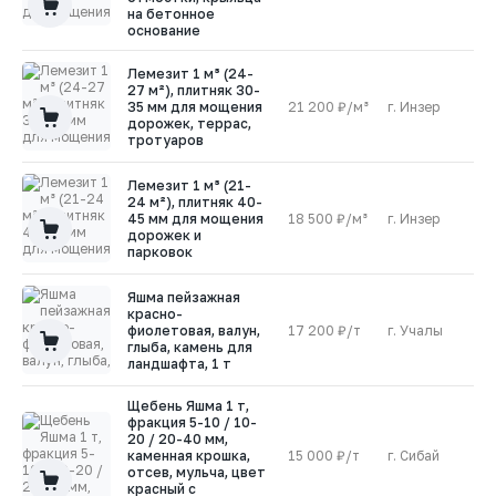
на бетонное
основание
Лемезит 1 м³ (24-
27 м²), плитняк 30-
35 мм для мощения
21 200 ₽/м³
г. Инзер
1
дорожек, террас,
тротуаров
Лемезит 1 м³ (21-
24 м²), плитняк 40-
45 мм для мощения
18 500 ₽/м³
г. Инзер
1
дорожек и
парковок
Яшма пейзажная
красно-
фиолетовая, валун,
17 200 ₽/т
г. Учалы
1
глыба, камень для
ландшафта, 1 т
Щебень Яшма 1 т,
фракция 5-10 / 10-
20 / 20-40 мм,
каменная крошка,
15 000 ₽/т
г. Сибай
1
отсев, мульча, цвет
красный с