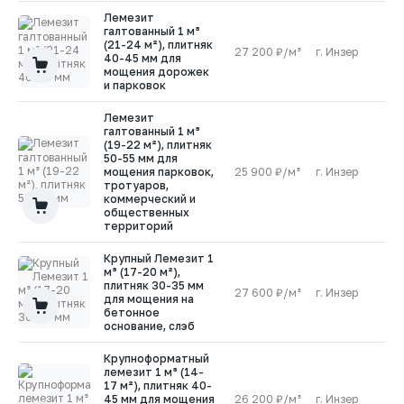
Лемезит
галтованный 1 м³
(21-24 м²), плитняк
27 200 ₽/м³
г. Инзер
2
40-45 мм для
мощения дорожек
и парковок
Лемезит
галтованный 1 м³
(19-22 м²), плитняк
50-55 мм для
мощения парковок,
25 900 ₽/м³
г. Инзер
2
тротуаров,
коммерческий и
общественных
территорий
Крупный Лемезит 1
м³ (17-20 м²),
плитняк 30-35 мм
27 600 ₽/м³
г. Инзер
2
для мощения на
бетонное
основание, слэб
Крупноформатный
лемезит 1 м³ (14-
17 м²), плитняк 40-
45 мм для мощения
26 200 ₽/м³
г. Инзер
2