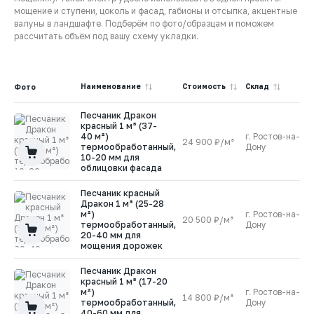
мощение и ступени, цоколь и фасад, габионы и отсыпка, акцентные
валуны в ландшафте. Подберём по фото/образцам и поможем
рассчитать объём под вашу схему укладки.
Наименование
Cтоимость
Склад
В
Фото
Песчаник Дракон
красный 1 м³ (37-
40 м²)
г. Ростов-на-
24 900 ₽/м³
1
термообработанный,
Дону
10-20 мм для
облицовки фасада
Песчаник красный
Дракон 1 м³ (25-28
м²)
г. Ростов-на-
20 500 ₽/м³
1
термообработанный,
Дону
20-40 мм для
мощения дорожек
Песчаник Дракон
красный 1 м³ (17-20
м²)
г. Ростов-на-
14 800 ₽/м³
1
термообработанный,
Дону
40-60 мм для