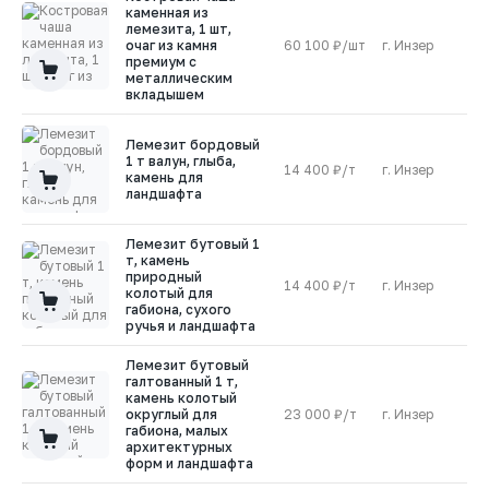
каменная из
лемезита, 1 шт,
очаг из камня
60 100 ₽/шт
г. Инзер
0
премиум с
металлическим
вкладышем
Лемезит бордовый
1 т валун, глыба,
14 400 ₽/т
г. Инзер
1
камень для
ландшафта
Лемезит бутовый 1
т, камень
природный
14 400 ₽/т
г. Инзер
1
колотый для
габиона, сухого
ручья и ландшафта
Лемезит бутовый
галтованный 1 т,
камень колотый
округлый для
23 000 ₽/т
г. Инзер
1
габиона, малых
архитектурных
форм и ландшафта