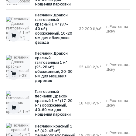
мощения парковки
Песчаник Дракон
галтованный
красный 1 м³ (37-
г. Ростов-на-
40 м²)
32 200 ₽/м³
1
Дону
обожженный, 10-20
мм для облицовки
фасада
Песчаник Дракон
красный
галтованный 1 м³
г. Ростов-на-
(25-28 м²)
25 400 ₽/м³
1
Дону
обожженный, 20-30
мм для мощения
дорожек
Галтованный
песчаник Дракон
красный 1 м³ (17-20
г. Ростов-на-
18 400 ₽/м³
2
м²) обожженный,
Дону
40-60 мм для
мощения парковки
Песчаник красный 1
м³ (42-45 м²)
г. Ростов-на-
термообработанный,
19 700 ₽/м³
1