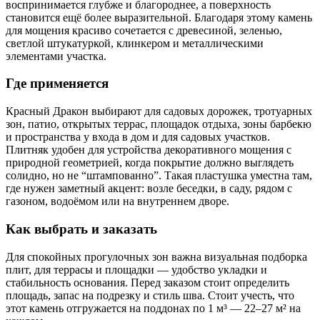
воспринимается глубже и благороднее, а поверхность
становится ещё более выразительной. Благодаря этому камень
для мощения красиво сочетается с древесиной, зеленью,
светлой штукатуркой, клинкером и металлическими
элементами участка.
Где применяется
Красный Дракон выбирают для садовых дорожек, тротуарных
зон, патио, открытых террас, площадок отдыха, зоны барбекю
и пространства у входа в дом и для садовых участков.
Плитняк удобен для устройства декоративного мощения с
природной геометрией, когда покрытие должно выглядеть
солидно, но не “штампованно”. Такая пластушка уместна там,
где нужен заметный акцент: возле беседки, в саду, рядом с
газоном, водоёмом или на внутреннем дворе.
Как выбрать и заказать
Для спокойных прогулочных зон важна визуальная подборка
плит, для террасы и площадки — удобство укладки и
стабильность основания. Перед заказом стоит определить
площадь, запас на подрезку и стиль шва. Стоит учесть, что
этот камень отгружается на поддонах по 1 м³ — 22–27 м² на