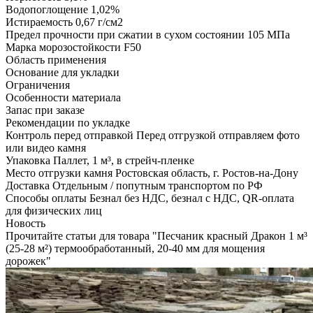
Водопоглощение
1,02%
Истираемость
0,67 г/см2
Предел прочности при сжатии в сухом состоянии
105 МПа
Марка морозостойкости
F50
Область применения
Основание для укладки
Ограничения
Особенности материала
Запас при заказе
Рекомендации по укладке
Контроль перед отправкой
Перед отгрузкой отправляем фото
или видео камня
Упаковка
Паллет, 1 м³, в стрейч-пленке
Место отгрузки камня
Ростовская область, г. Ростов-на-Дону
Доставка
Отдельным / попутным транспортом по РФ
Способы оплаты
Безнал без НДС, безнал с НДС, QR-оплата
для физических лиц
Новость
Прочитайте статьи для товара "Песчаник красный Дракон 1 м³
(25-28 м²) термообработанный, 20-40 мм для мощения
дорожек"