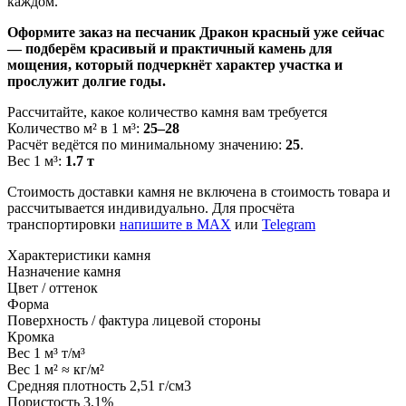
каждом.
Оформите заказ на песчаник Дракон красный уже сейчас
— подберём красивый и практичный камень для
мощения, который подчеркнёт характер участка и
прослужит долгие годы.
Рассчитайте, какое количество камня вам требуется
Количество м² в 1 м³:
25–28
Расчёт ведётся по минимальному значению:
25
.
Вес 1 м³:
1.7 т
Стоимость доставки камня не включена в стоимость товара и
рассчитывается индивидуально. Для просчёта
транспортировки
напишите в MAX
или
Telegram
Характеристики камня
Назначение камня
Цвет / оттенок
Форма
Поверхность / фактура лицевой стороны
Кромка
Вес 1 м³
т/м³
Вес 1 м²
≈ кг/м²
Средняя плотность
2,51 г/см3
Пористость
3,1%