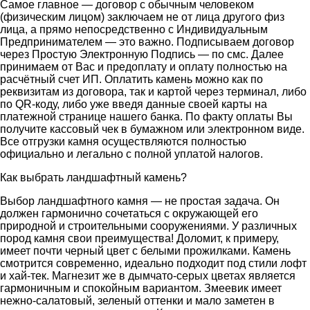
Самое главное — договор с обычным человеком
(физическим лицом) заключаем не от лица другого физ
лица, а прямо непосредственно с Индивидуальным
Предпринимателем — это важно. Подписываем договор
через Простую Электронную Подпись — по смс. Далее
принимаем от Вас и предоплату и оплату полностью на
расчётный счет ИП. Оплатить камень можно как по
реквизитам из договора, так и картой через терминал, либо
по QR-коду, либо уже введя данные своей карты на
платежной странице нашего банка. По факту оплаты Вы
получите кассовый чек в бумажном или электронном виде.
Все отгрузки камня осуществляются полностью
официально и легально с полной уплатой налогов.
Как выбрать ландшафтный камень?
Выбор ландшафтного камня — не простая задача. Он
должен гармонично сочетаться с окружающей его
природной и строительными сооружениями. У различных
пород камня свои преимущества! Доломит, к примеру,
имеет почти черный цвет с белыми прожилками. Камень
смотрится современно, идеально подходит под стили лофт
и хай-тек. Магнезит же в дымчато-серых цветах является
гармоничным и спокойным вариантом. Змеевик имеет
нежно-салатовый, зеленый оттенки и мало заметен в