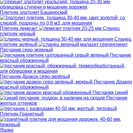
Плитняк златолит Башкирский
Плитняк лемезит
Сланец
плитняк черный
Сланец
плитняк зелёный
Песчаник серо-зеленый
Песчаник
красный обожженный
Песчаник Дракон серо-зелёный
Песчаник Дракон
красный обожженный
Песчаник синий
Песчаник
желтых оттенков
Плитняк Гранитный
Яшма