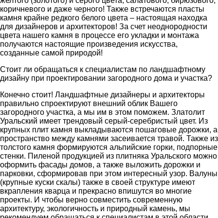
желтого (золотого) и серого цвета, салатового, бирюзового,
коричневого и даже черного! Также встречаются пласты
камня крайне редкого белого цвета – настоящая находка
для дизайнеров и архитекторов! За счет неоднородности
цвета нашего камня в процессе его укладки и монтажа
получаются настоящие произведения искусства,
созданные самой природой!
Стоит ли обращаться к специалистам по ландшафтному
дизайну при проектировании загородного дома и участка?
Конечно стоит! Ландшафтные дизайнеры и архитекторы
правильно спроектируют внешний облик Вашего
загородного участка, а мы им в этом поможем. Златолит
Уральский имеет трендовый серый-серебристый цвет. Из
крупных плит камня выкладываются пошаговые дорожки, а
пространство между камнями засеивается травой. Также из
толстого камня формируются альпийские горки, подпорные
стенки. Пиленой продукцией из плитняка Уральского можно
оформить фасады домов, а также выложить дорожки и
парковки, сформировав при этом интересный узор. Валуны
(крупные куски скалы) также в своей структуре имеют
вкрапления кварца и прекрасно впишутся во многие
проекты. И чтобы верно совместить современную
архитектуру, экологичность и природный камень, мы
рекомендуем обращаться к специалистам в этой области.