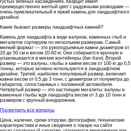
густых зеленых насаждениях. Кварцит имеет
преимущественно желтый цвет с радужными разводами —
очень привлекательный и яркий камень для ландшафтного
дизайна!
Какие бывают размеры ландшафтных камней?
Камень для ландшафта в виде валунов, каменных глыб и
мегалитов сортируем по нескольким размерам. Самый
мелкий формат — это рукоподъемные камни диаметром от
20 до 50 см и весом 20-60 кг. Они собираются вручную и
упаковываются в мягкие контейнеры (биг-бэги). Второй
размер — это валуны, глыбы и камни весом от 100 кг до 0,5
тонны, которые активно используются в ландшафтном
дизайне. Третий, наиболее популярный размер, включает
камни весом от 0,5 до 3 тонн, с диаметром от полуметра до
габаритов, сопоставимых с половиной автомобиля.
Четвёртый размер — это настоящие мегалиты: валуны и
каменные глыбы ждя ландшафта весом от 3 до 10 тонн и
размером с крупный внедорожник.
Посмотреть все вопросы
Цена, наличие, сроки отгрузки, фотографии, технические
характеристики и иные сведения о товаре на сайте
носят справочный характер, уточняются менеджером при