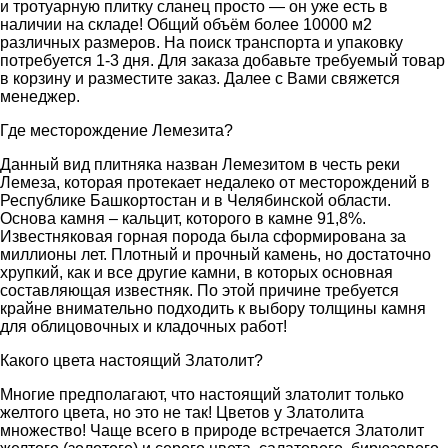
и тротуарную плитку сланец просто — он уже есть в
наличии на складе! Общий объём более 10000 м2
различных размеров. На поиск транспорта и упаковку
потребуется 1-3 дня. Для заказа добавьте требуемый товар
в корзину и разместите заказ. Далее с Вами свяжется
менеджер.
Где месторождение Лемезита?
Данный вид плитняка назван Лемезитом в честь реки
Лемеза, которая протекает недалеко от месторождений в
Республике Башкортостан и в Челябинской области.
Основа камня – кальцит, которого в камне 91,8%.
Известняковая горная порода была сформирована за
миллионы лет. Плотный и прочный камень, но достаточно
хрупкий, как и все другие камни, в которых основная
составляющая известняк. По этой причине требуется
крайне внимательно подходить к выбору толщины камня
для облицовочных и кладочных работ!
Какого цвета настоящий Златолит?
Многие предполагают, что настоящий златолит только
желтого цвета, но это не так! Цветов у Златолита
множество! Чаще всего в природе встречается Златолит