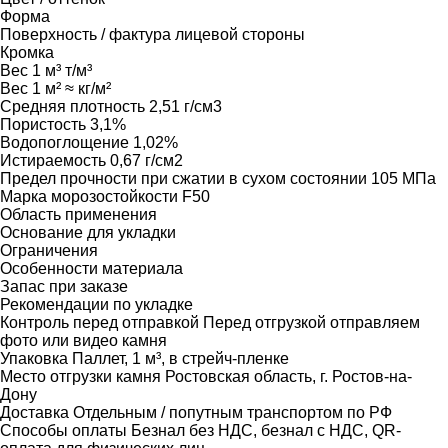
Форма
Поверхность / фактура лицевой стороны
Кромка
Вес 1 м³
т/м³
Вес 1 м²
≈ кг/м²
Средняя плотность
2,51 г/см3
Пористость
3,1%
Водопоглощение
1,02%
Истираемость
0,67 г/см2
Предел прочности при сжатии в сухом состоянии
105 МПа
Марка морозостойкости
F50
Область применения
Основание для укладки
Ограничения
Особенности материала
Запас при заказе
Рекомендации по укладке
Контроль перед отправкой
Перед отгрузкой отправляем
фото или видео камня
Упаковка
Паллет, 1 м³, в стрейч-пленке
Место отгрузки камня
Ростовская область, г. Ростов-на-
Дону
Доставка
Отдельным / попутным транспортом по РФ
Способы оплаты
Безнал без НДС, безнал с НДС, QR-