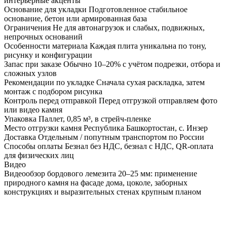
интерьерные акценты
Основание для укладки
Подготовленное стабильное
основание, бетон или армированная база
Ограничения
Не для автонагрузок и слабых, подвижных,
непрочных оснований
Особенности материала
Каждая плита уникальна по тону,
рисунку и конфигурации
Запас при заказе
Обычно 10–20% с учётом подрезки, отбора и
сложных узлов
Рекомендации по укладке
Сначала сухая раскладка, затем
монтаж с подбором рисунка
Контроль перед отправкой
Перед отгрузкой отправляем фото
или видео камня
Упаковка
Паллет, 0,85 м³, в стрейч-пленке
Место отгрузки камня
Республика Башкортостан, с. Инзер
Доставка
Отдельным / попутным транспортом по России
Способы оплаты
Безнал без НДС, безнал с НДС, QR-оплата
для физических лиц
Видео
Видеообзор бордового лемезита 20–25 мм: применение
природного камня на фасаде дома, цоколе, заборных
конструкциях и выразительных стенах крупным планом