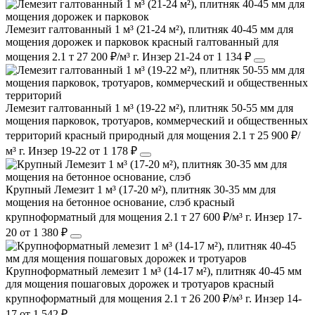
Лемезит галтованный 1 м³ (21-24 м²), плитняк 40-45 мм для
мощения дорожек и парковок
красный
галтованный
для
мощения
2.1 т
27 200 ₽/м³
г. Инзер
21-24
от 1 134 ₽
Лемезит галтованный 1 м³ (19-22 м²), плитняк 50-55 мм для
мощения парковок, тротуаров, коммерческий и общественных
территорий
красный
природный
для мощения
2.1 т
25 900 ₽/
м³
г. Инзер
19-22
от 1 178 ₽
Крупный Лемезит 1 м³ (17-20 м²), плитняк 30-35 мм для
мощения на бетонное основание, слэб
красный
крупноформатный
для мощения
2.1 т
27 600 ₽/м³
г. Инзер
17-
20
от 1 380 ₽
Крупноформатный лемезит 1 м³ (14-17 м²), плитняк 40-45 мм
для мощения пошаговых дорожек и тротуаров
красный
крупноформатный
для мощения
2.1 т
26 200 ₽/м³
г. Инзер
14-
17
от 1 542 ₽