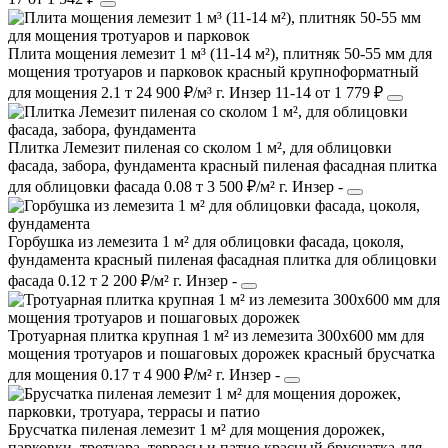
Плита мощения лемезит 1 м³ (11-14 м²), плитняк 50-55 мм для
мощения тротуаров и парковок
красный
крупноформатный
для мощения
2.1 т
24 900 ₽/м³
г. Инзер
11-14
от 1 779 ₽
Плитка Лемезит пиленая со сколом 1 м², для облицовки
фасада, забора, фундамента
красный
пиленая фасадная плитка
для облицовки фасада
0.08 т
3 500 ₽/м²
г. Инзер
-
Горбушка из лемезита 1 м² для облицовки фасада, цоколя,
фундамента
красный
пиленая фасадная плитка
для облицовки
фасада
0.12 т
2 200 ₽/м²
г. Инзер
-
Тротуарная плитка крупная 1 м² из лемезита 300х600 мм для
мощения тротуаров и пошаговых дорожек
красный
брусчатка
для мощения
0.17 т
4 900 ₽/м²
г. Инзер
-
Брусчатка пиленая лемезит 1 м² для мощения дорожек,
парковки, тротуара, террасы и патио
красный
брусчатка
для