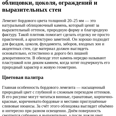
облицовки, цоколя, ограждений и
выразительных стен
Лемезит бордового цвета толщиной 20–25 мм — это
натуральный облицовочный камень, который ценят за
выразительный оттенок, природную форму и благородную
фактуру. Такой плитняк помогает сделать отделку не просто
практичной, а архитектурно заметной. Он хорошо подходит
для фасадов, цоколя, фундамента, заборов, входных зон и
акцентных стен, где материал должен выглядеть
основательно, естественно и дорого без лишней
декоративности. В обиходе этот камень нередко называют
пластушкой или диким камнем, когда хотят подчеркнуть его
природный характер и живую геометрию.
Цветовая палитра
Главная особенность бордового лемезита — насыщенный
природный цвет с глубиной и сложным переходом оттенков.
В его рисунке могут читаться винные, гранатовые, кирпично-
красные, коричневато-бордовые и местами приглушённые
сливовые нюансы. За счёт этого облицовка выглядит объёмно
и интересно при разном освещении. Днём поверхность
смотрится собранно и выразительно, а после дождя цвет