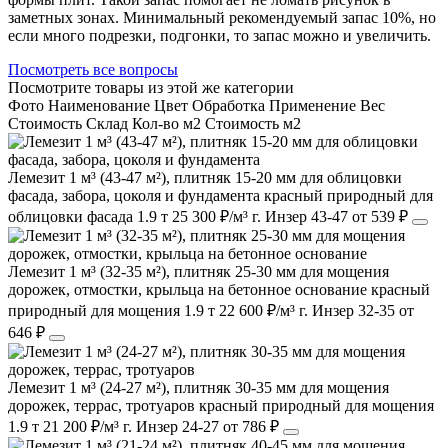
заметных зонах. Минимальный рекомендуемый запас 10%, но
если много подрезки, подгонки, то запас можно и увеличить.
Посмотреть все вопросы
Посмотрите товары из этой же категории
Фото
Наименование
Цвет
Обработка
Применение
Вес
Cтоимость
Склад
Кол-во м2
Стоимость м2
Лемезит 1 м³ (43-47 м²), плитняк 15-20 мм для облицовки
фасада, забора, цоколя и фундамента
красный
природный
для
облицовки фасада
1.9 т
25 300 ₽/м³
г. Инзер
43-47
от 539 ₽
Лемезит 1 м³ (32-35 м²), плитняк 25-30 мм для мощения
дорожек, отмостки, крыльца на бетонное основание
красный
природный
для мощения
1.9 т
22 600 ₽/м³
г. Инзер
32-35
от
646 ₽
Лемезит 1 м³ (24-27 м²), плитняк 30-35 мм для мощения
дорожек, террас, тротуаров
красный
природный
для мощения
1.9 т
21 200 ₽/м³
г. Инзер
24-27
от 786 ₽