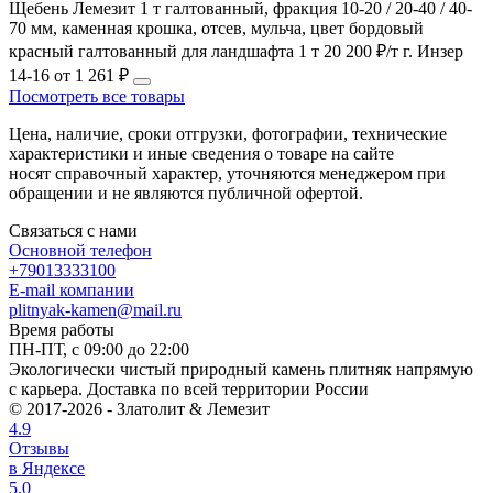
Щебень Лемезит 1 т галтованный, фракция 10-20 / 20-40 / 40-
70 мм, каменная крошка, отсев, мульча, цвет бордовый
красный
галтованный
для ландшафта
1 т
20 200 ₽/т
г. Инзер
14-16
от 1 261 ₽
Посмотреть все товары
Цена, наличие, сроки отгрузки, фотографии, технические
характеристики и иные сведения о товаре на сайте
носят справочный характер, уточняются менеджером при
обращении и не являются публичной офертой.
Связаться с нами
Основной телефон
+79013333100
E-mail компании
plitnyak-kamen@mail.ru
Время работы
ПН-ПТ, с 09:00 до 22:00
Экологически чистый природный камень плитняк напрямую
с карьера. Доставка по всей территории России
© 2017-2026 - Златолит & Лемезит
4.9
Отзывы
в Яндексе
5.0