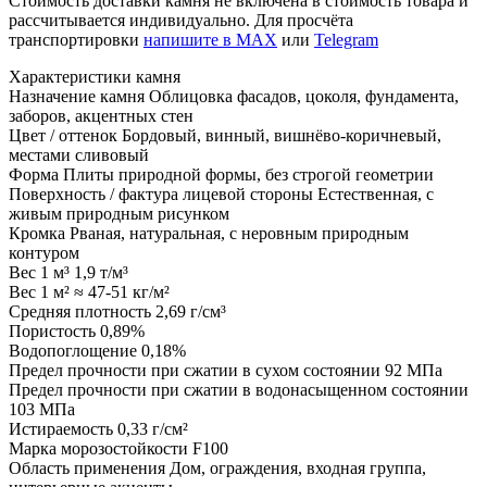
Стоимость доставки камня не включена в стоимость товара и
рассчитывается индивидуально. Для просчёта
транспортировки
напишите в MAX
или
Telegram
Характеристики камня
Назначение камня
Облицовка фасадов, цоколя, фундамента,
заборов, акцентных стен
Цвет / оттенок
Бордовый, винный, вишнёво-коричневый,
местами сливовый
Форма
Плиты природной формы, без строгой геометрии
Поверхность / фактура лицевой стороны
Естественная, с
живым природным рисунком
Кромка
Рваная, натуральная, с неровным природным
контуром
Вес 1 м³
1,9 т/м³
Вес 1 м²
≈ 47-51 кг/м²
Средняя плотность
2,69 г/см³
Пористость
0,89%
Водопоглощение
0,18%
Предел прочности при сжатии в сухом состоянии
92 МПа
Предел прочности при сжатии в водонасыщенном состоянии
103 МПа
Истираемость
0,33 г/см²
Марка морозостойкости
F100
Область применения
Дом, ограждения, входная группа,