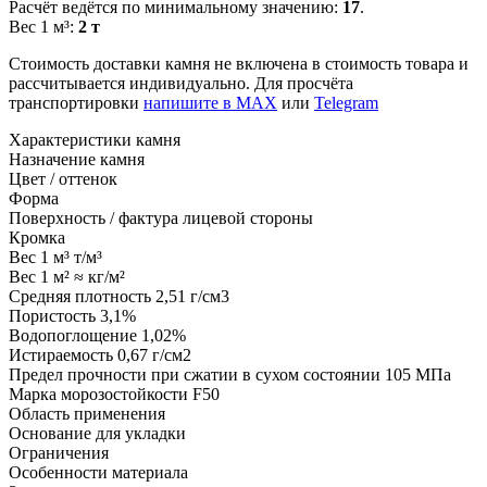
Расчёт ведётся по минимальному значению:
17
.
Вес 1 м³:
2 т
Стоимость доставки камня не включена в стоимость товара и
рассчитывается индивидуально. Для просчёта
транспортировки
напишите в MAX
или
Telegram
Характеристики камня
Назначение камня
Цвет / оттенок
Форма
Поверхность / фактура лицевой стороны
Кромка
Вес 1 м³
т/м³
Вес 1 м²
≈ кг/м²
Средняя плотность
2,51 г/см3
Пористость
3,1%
Водопоглощение
1,02%
Истираемость
0,67 г/см2
Предел прочности при сжатии в сухом состоянии
105 МПа
Марка морозостойкости
F50
Область применения
Основание для укладки
Ограничения
Особенности материала