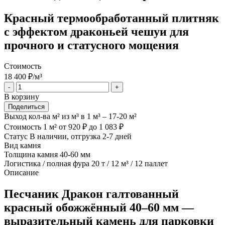
Красный термообработанный плитняк
с эффектом драконьей чешуи для
прочного и статусного мощения
Стоимость
18 400
₽/м³
-
+
В корзину
Поделиться
Выход кол-ва м² из м³
в 1 м³ – 17-20 м²
Стоимость 1 м²
от 920 ₽ до 1 083 ₽
Статус
В наличии, отгрузка 2-7 дней
Вид камня
Толщина камня
40-60 мм
Логистика / полная фура
20 т / 12 м³ / 12 паллет
Описание
Песчаник Дракон галтованный
красный обожжённый 40–60 мм —
выразительный камень для парковки