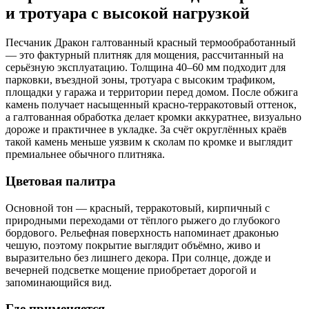
и тротуара с высокой нагрузкой
Песчаник Дракон галтованный красный термообработанный
— это фактурный плитняк для мощения, рассчитанный на
серьёзную эксплуатацию. Толщина 40–60 мм подходит для
парковки, въездной зоны, тротуара с высоким трафиком,
площадки у гаража и территории перед домом. После обжига
камень получает насыщенный красно-терракотовый оттенок,
а галтованная обработка делает кромки аккуратнее, визуально
дороже и практичнее в укладке. За счёт округлённых краёв
такой камень меньше уязвим к сколам по кромке и выглядит
премиальнее обычного плитняка.
Цветовая палитра
Основной тон — красный, терракотовый, кирпичный с
природными переходами от тёплого рыжего до глубокого
бордового. Рельефная поверхность напоминает драконью
чешую, поэтому покрытие выглядит объёмно, живо и
выразительно без лишнего декора. При солнце, дожде и
вечерней подсветке мощение приобретает дорогой и
запоминающийся вид.
Где применяется