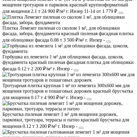
мощения тротуаров и парковок
красный
крупноформатный
для мощения
2.1 т
24 900 ₽/м³
г. Инзер
11-14
от 1 779 ₽
Плитка Лемезит пиленая со сколом 1 м², для облицовки
фасада, забора, фундамента
красный
пиленая фасадная плитка
для облицовки фасада
0.08 т
3 500 ₽/м²
г. Инзер
-
Горбушка из лемезита 1 м² для облицовки фасада, цоколя,
фундамента
красный
пиленая фасадная плитка
для облицовки
фасада
0.12 т
2 200 ₽/м²
г. Инзер
-
Тротуарная плитка крупная 1 м² из лемезита 300х600 мм для
мощения тротуаров и пошаговых дорожек
красный
брусчатка
для мощения
0.17 т
4 900 ₽/м²
г. Инзер
-
Брусчатка пиленая лемезит 1 м² для мощения дорожек,
парковки, тротуара, террасы и патио
красный
брусчатка
для
мощения
0.12 т
3 200 ₽/м²
г. Инзер
-