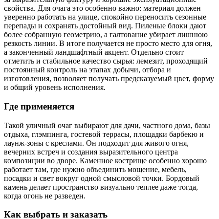
свойства. Для очага это особенно важно: материал должен
уверенно работать на улице, спокойно переносить сезонные
перепады и сохранять достойный вид. Пиленые блоки дают
более собранную геометрию, а галтование убирает лишнюю
резкость линии. В итоге получается не просто место для огня,
а законченный ландшафтный акцент. Отдельно стоит
отметить и стабильное качество сырья: лемезит, проходящий
постоянный контроль на этапах добычи, отбора и
изготовления, позволяет получать предсказуемый цвет, форму
и общий уровень исполнения.
Где применяется
Такой уличный очаг выбирают для дачи, частного дома, базы
отдыха, глэмпинга, гостевой террасы, площадки барбекю и
лаунж-зоны с креслами. Он подходит для живого огня,
вечерних встреч и создания выразительного центра
композиции во дворе. Каменное кострище особенно хорошо
работает там, где нужно объединить мощение, мебель,
посадки и свет вокруг одной смысловой точки. Бордовый
камень делает пространство визуально теплее даже тогда,
когда огонь не разведен.
Как выбрать и заказать