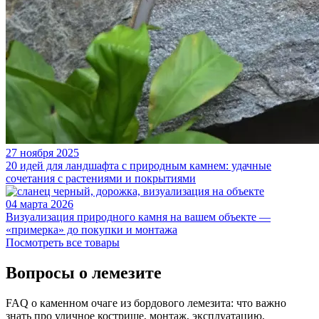
27 ноября 2025
20 идей для ландшафта с природным камнем: удачные
сочетания с растениями и покрытиями
04 марта 2026
Визуализация природного камня на вашем объекте —
«примерка» до покупки и монтажа
Посмотреть все товары
Вопросы о лемезите
FAQ о каменном очаге из бордового лемезита: что важно
знать про уличное кострище, монтаж, эксплуатацию,