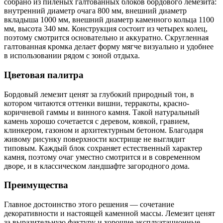
собрано из пиленых галтованных блоков бордового лемезита:
внутренний диаметр очага 800 мм, внешний диаметр
вкладыша 1000 мм, внешний диаметр каменного кольца 1100
мм, высота 340 мм. Конструкция состоит из четырех колец,
поэтому смотрится основательно и аккуратно. Скругленная
галтованная кромка делает форму мягче визуально и удобнее
в использовании рядом с зоной отдыха.
Цветовая палитра
Бордовый лемезит ценят за глубокий природный тон, в
котором читаются оттенки вишни, терракоты, красно-
коричневой гаммы и винного камня. Такой натуральный
камень хорошо сочетается с деревом, ковкой, гравием,
клинкером, газоном и архитектурным бетоном. Благодаря
живому рисунку поверхности кострище не выглядит
типовым. Каждый блок сохраняет естественный характер
камня, поэтому очаг уместно смотрится и в современном
дворе, и в классическом ландшафте загородного дома.
Преимущества
Главное достоинство этого решения — сочетание
декоративности и настоящей каменной массы. Лемезит ценят
за выразительную фактуру и хорошие эксплуатационные