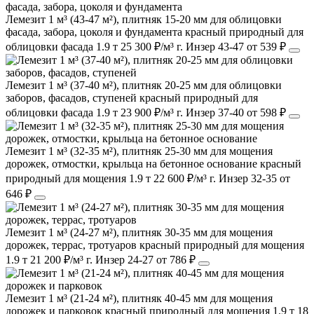
Лемезит 1 м³ (43-47 м²), плитняк 15-20 мм для облицовки
фасада, забора, цоколя и фундамента
красный
природный
для
облицовки фасада
1.9 т
25 300 ₽/м³
г. Инзер
43-47
от 539 ₽
Лемезит 1 м³ (37-40 м²), плитняк 20-25 мм для облицовки
заборов, фасадов, ступеней
красный
природный
для
облицовки фасада
1.9 т
23 900 ₽/м³
г. Инзер
37-40
от 598 ₽
Лемезит 1 м³ (32-35 м²), плитняк 25-30 мм для мощения
дорожек, отмостки, крыльца на бетонное основание
красный
природный
для мощения
1.9 т
22 600 ₽/м³
г. Инзер
32-35
от
646 ₽
Лемезит 1 м³ (24-27 м²), плитняк 30-35 мм для мощения
дорожек, террас, тротуаров
красный
природный
для мощения
1.9 т
21 200 ₽/м³
г. Инзер
24-27
от 786 ₽
Лемезит 1 м³ (21-24 м²), плитняк 40-45 мм для мощения
дорожек и парковок
красный
природный
для мощения
1.9 т
18