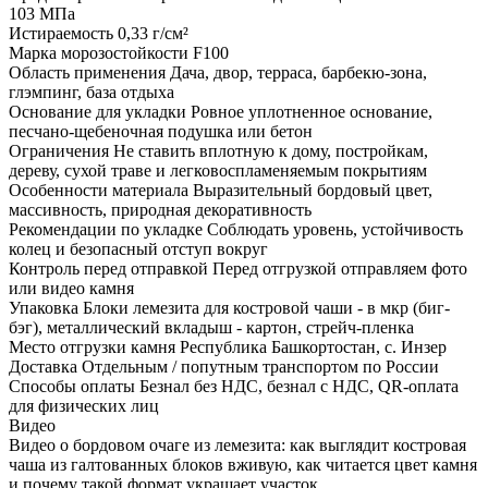
103 МПа
Истираемость
0,33 г/см²
Марка морозостойкости
F100
Область применения
Дача, двор, терраса, барбекю-зона,
глэмпинг, база отдыха
Основание для укладки
Ровное уплотненное основание,
песчано-щебеночная подушка или бетон
Ограничения
Не ставить вплотную к дому, постройкам,
дереву, сухой траве и легковоспламеняемым покрытиям
Особенности материала
Выразительный бордовый цвет,
массивность, природная декоративность
Рекомендации по укладке
Соблюдать уровень, устойчивость
колец и безопасный отступ вокруг
Контроль перед отправкой
Перед отгрузкой отправляем фото
или видео камня
Упаковка
Блоки лемезита для костровой чаши - в мкр (биг-
бэг), металлический вкладыш - картон, стрейч-пленка
Место отгрузки камня
Республика Башкортостан, с. Инзер
Доставка
Отдельным / попутным транспортом по России
Способы оплаты
Безнал без НДС, безнал с НДС, QR-оплата
для физических лиц
Видео
Видео о бордовом очаге из лемезита: как выглядит костровая
чаша из галтованных блоков вживую, как читается цвет камня
и почему такой формат украшает участок