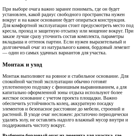
При выборе очага важно заранее понимать, где он будет
установлен, какой радиус свободного пространства нужен
вокруг и на какое основание будет опираться конструкция.
Для комфортной эксплуатации стоит предусмотреть место под
кресла, проход и защитную отсыпку или мощение вокруг. При
заказе лучше сразу уточнить состав комплекта, параметры
вкладыша и оттенок партии. Если нужен выразительный и
долговечный очаг из натурального камня, бордовый лемезит
— один из самых удачных вариантов для участка.
Монтаж и уход
Монтаж выполняют на ровное и стабильное основание. Для
спокойной частной эксплуатации обычно готовят
уплотненную подушку с финишным выравниванием, а для
капитально оформленной зоны отдыха используют более
жесткое основание с учетом проекта площадки. Важно
обеспечить устойчивость колец, аккуратную посадку
элементов и безопасное расстояние до мебели, строений и
растений. В уходе очаг несложен: достаточно периодически
удалять золу, не оставлять надолго влажный мусор внутри и
поддерживать чистоту вокруг.
Выберите бордовый очаг из лемезита для участка, где