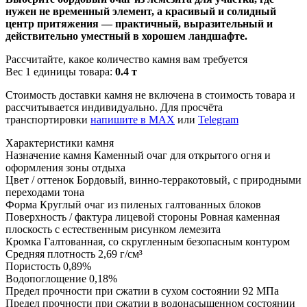
нужен не временный элемент, а красивый и солидный
центр притяжения — практичный, выразительный и
действительно уместный в хорошем ландшафте.
Рассчитайте, какое количество камня вам требуется
Вес 1 единицы товара:
0.4 т
Стоимость доставки камня не включена в стоимость товара и
рассчитывается индивидуально. Для просчёта
транспортировки
напишите в MAX
или
Telegram
Характеристики камня
Назначение камня
Каменный очаг для открытого огня и
оформления зоны отдыха
Цвет / оттенок
Бордовый, винно-терракотовый, с природными
переходами тона
Форма
Круглый очаг из пиленых галтованных блоков
Поверхность / фактура лицевой стороны
Ровная каменная
плоскость с естественным рисунком лемезита
Кромка
Галтованная, со скругленным безопасным контуром
Средняя плотность
2,69 г/см³
Пористость
0,89%
Водопоглощение
0,18%
Предел прочности при сжатии в сухом состоянии
92 МПа
Предел прочности при сжатии в водонасыщенном состоянии