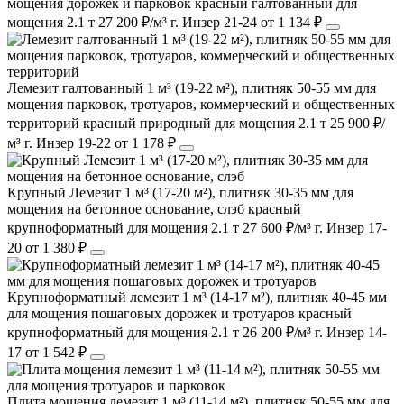
мощения дорожек и парковок
красный
галтованный
для
мощения
2.1 т
27 200 ₽/м³
г. Инзер
21-24
от 1 134 ₽
Лемезит галтованный 1 м³ (19-22 м²), плитняк 50-55 мм для
мощения парковок, тротуаров, коммерческий и общественных
территорий
красный
природный
для мощения
2.1 т
25 900 ₽/
м³
г. Инзер
19-22
от 1 178 ₽
Крупный Лемезит 1 м³ (17-20 м²), плитняк 30-35 мм для
мощения на бетонное основание, слэб
красный
крупноформатный
для мощения
2.1 т
27 600 ₽/м³
г. Инзер
17-
20
от 1 380 ₽
Крупноформатный лемезит 1 м³ (14-17 м²), плитняк 40-45 мм
для мощения пошаговых дорожек и тротуаров
красный
крупноформатный
для мощения
2.1 т
26 200 ₽/м³
г. Инзер
14-
17
от 1 542 ₽
Плита мощения лемезит 1 м³ (11-14 м²), плитняк 50-55 мм для