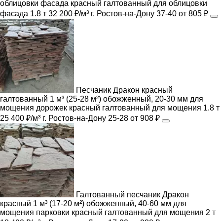
облицовки фасада
красный
галтованный
для облицовки
фасада
1.8 т
32 200 ₽/м³
г. Ростов-на-Дону
37-40
от 805 ₽
Песчаник Дракон красный
галтованный 1 м³ (25-28 м²) обожженный, 20-30 мм для
мощения дорожек
красный
галтованный
для мощения
1.8 т
25 400 ₽/м³
г. Ростов-на-Дону
25-28
от 908 ₽
Галтованный песчаник Дракон
красный 1 м³ (17-20 м²) обожженный, 40-60 мм для
мощения парковки
красный
галтованный
для мощения
2 т