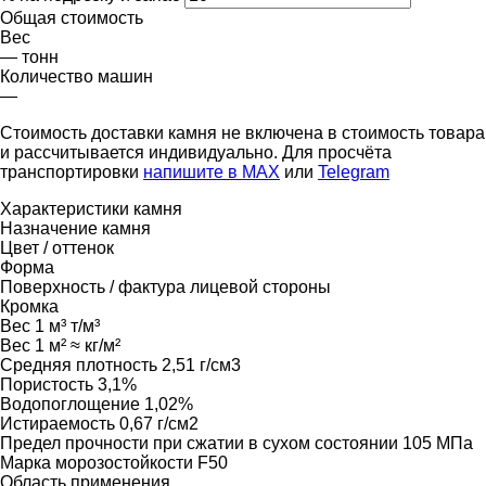
Общая стоимость
Вес
—
тонн
Количество машин
—
Стоимость доставки камня не включена в стоимость товара
и рассчитывается индивидуально. Для просчёта
транспортировки
напишите в MAX
или
Telegram
Характеристики камня
Назначение камня
Цвет / оттенок
Форма
Поверхность / фактура лицевой стороны
Кромка
Вес 1 м³
т/м³
Вес 1 м²
≈ кг/м²
Средняя плотность
2,51 г/см3
Пористость
3,1%
Водопоглощение
1,02%
Истираемость
0,67 г/см2
Предел прочности при сжатии в сухом состоянии
105 МПа
Марка морозостойкости
F50
Область применения