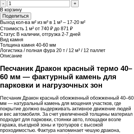
-
+
В корзину
Поделиться
Выход кол-ва м² из м³
в 1 м³ – 17-20 м²
Стоимость 1 м²
от 740 ₽ до 871 ₽
Статус
В наличии, отгрузка 2-7 дней
Вид камня
Толщина камня
40-60 мм
Логистика / полная фура
20 т / 12 м³ / 12 паллет
Описание
Песчаник Дракон красный термо 40–
60 мм — фактурный камень для
парковки и нагрузочных зон
Песчаник Дракон красный обожженный обожженный 40–60
мм — натуральный камень для мощения участков, где
покрытие должно выдерживать активное движение людей
и вес автомобиля. За счет увеличенной толщины материал
подходит для парковки, стоянки авто, площадки возле
гаража, въездной зоны и тротуаров с высокой
проходимостью. Фактура напоминает чешую дракона,