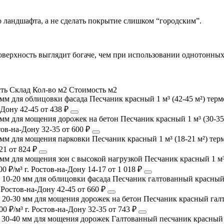
о ландшафта, а не сделать покрытие слишком “городским”.
оверхность выглядит богаче, чем при использовании однотонных
ть
Склад
Кол-во м2
Стоимость м2
Песчаник красный 1 м³ (42-45 м²) тер
а-Дону
42-45
от 438 ₽
Песчаник красный 1 м³ (30-3
стов-на-Дону
32-35
от 600 ₽
Песчаник красный 1 м³ (18-21 м²) те
21
от 824 ₽
Песчаник красный 1 м³
00 ₽/м³
г. Ростов-на-Дону
14-17
от 1 018 ₽
Песчаник галтованный красный 
. Ростов-на-Дону
42-45
от 660 ₽
Песчаник красный галт
00 ₽/м³
г. Ростов-на-Дону
32-35
от 743 ₽
Галтованный песчаник красный 