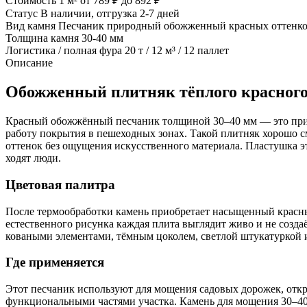
Стоимость 1 м²
от 789 ₽ до 892 ₽
Статус
В наличии, отгрузка 2-7 дней
Вид камня
Песчаник природный обожженный красных оттенков
Толщина камня
30-40 мм
Логистика / полная фура
20 т / 12 м³ / 12 паллет
Описание
Обожженный плитняк тёплого красного 
Красный обожжённый песчаник толщиной 30–40 мм — это приро
работу покрытия в пешеходных зонах. Такой плитняк хорошо с
оттенок без ощущения искусственного материала. Пластушка э
ходят люди.
Цветовая палитра
После термообработки камень приобретает насыщенный красный
естественного рисунка каждая плита выглядит живо и не созда
коваными элементами, тёмным цоколем, светлой штукатуркой и
Где применяется
Этот песчаник используют для мощения садовых дорожек, откр
функциональными частями участка. Камень для мощения 30–40 