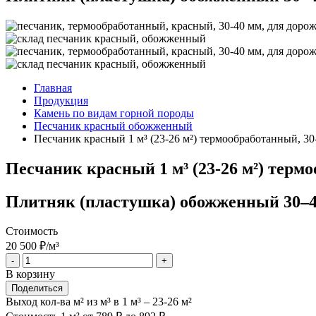
Главная
Продукция
Камень по видам горной породы
Песчаник красный обожженный
Песчаник красный 1 м³ (23-26 м²) термообработанный, 3
Песчаник красный 1 м³ (23-26 м²) терм
Плитняк (пластушка) обожженный 30–40
Стоимость
20 500
₽/м³
-
+
В корзину
Поделиться
Выход кол-ва м² из м³
в 1 м³ – 23-26 м²