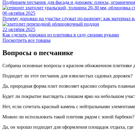
Подбираем песчаник для фасада и дорожек: плюсы, ограничени
06 октября 2025
Почему дорожки на участке служат по-разному: как материал в
22 октября 2025
Как сделать дорожки из плитняка в саду своими руками
Посмотреть все товары
Вопросы о песчанике
Собраны основные вопросы о красном обожженном плитняке 
Подходит ли этот песчаник для извилистых садовых дорожек?
Да, природная форма плит позволяет красиво собирать плавны
Будет ли покрытие выглядеть слишком ярко на небольшом учас
Нет, если сочетать красный камень с нейтральными элементам
Можно ли использовать такой плитняк рядом с зоной барбекю?
Да, он хорошо подходит для оформления площадок отдыха, где