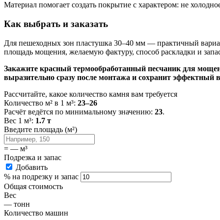
Материал помогает создать покрытие с характером: не холодное,
Как выбрать и заказать
Для пешеходных зон пластушка 30–40 мм — практичный вариант
площадь мощения, желаемую фактуру, способ раскладки и запас
Закажите красный термообработанный песчаник для мощен
выразительно сразу после монтажа и сохранит эффектный ви
Рассчитайте, какое количество камня вам требуется
Количество м² в 1 м³:
23–26
Расчёт ведётся по минимальному значению:
23
.
Вес 1 м³:
1.7 т
Введите площадь (м²)
=
—
м³
Подрезка и запас
Добавить
% на подрезку и запас
Общая стоимость
Вес
—
тонн
Количество машин