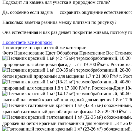
Подходит ли камень для участка в природном стиле?
Да, особенно если задача — сохранить ощущение естественног
Насколько заметна разница между плитами по рисунку?
Она естественная и как раз делает покрытие живым, поэтому п
Посмотреть все вопросы
Посмотрите товары из этой же категории
Фото
Наименование
Цвет
Обработка
Применение
Вес
Cтоимос
природный
для облицовки фасада
1.7 т
19 700 ₽/м³
г. Ростов-н
бетон
красный
природный
для мощения
1.7 т
21 000 ₽/м³
г. Ро
природный
для мощения
1.8 т
17 300 ₽/м³
г. Ростов-на-Дону
18-
высокой нагрузкой
красный
природный
для мощения
1.8 т
17 3
красный
галтованный
для облицовки фасада
1.8 т
29 700 ₽/м³
г
дорожек на бетон
красный
галтованный
для мощения
1.8 т
26 0