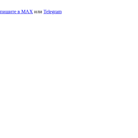
апишите в MAX
или
Telegram