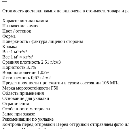
—
Стоимость доставки камня не включена в стоимость товара и 
Характеристики камня
Назначение камня
Цвет / оттенок
Форма
Поверхность / фактура лицевой стороны
Кромка
Вес 1 м³
т/м³
Вес 1 м²
≈ кг/м²
Средняя плотность
2,51 г/см3
Пористость
3,1%
Водопоглощение
1,02%
Истираемость
0,67 г/см2
Предел прочности при сжатии в сухом состоянии
105 МПа
Марка морозостойкости
F50
Область применения
Основание для укладки
Ограничения
Особенности материала
Запас при заказе
Рекомендации по укладке
Контроль перед отправкой
Перед отгрузкой отправляем фото и