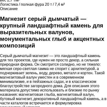
вес 2,7 т/м³
Логистика / полная фура
20 т / 7,4 м³
Описание
Магнезит серый дымчатый —
крупный ландшафтный камень для
выразительных валунов,
монументальных глыб и акцентных
композиций
Серый дымчатый магнезит — это ландшафтный камень
для тех проектов, где нужен не просто декор, а сильная
природная форма. Он смотрится солидно, но не тяжело:
мягкая серо-светлая гамма не спорит с архитектурой, а
подчеркивает зелень, воду, дерево, металл и кортен. Такой
магнезитовый валун уместен и в современном
минимализме, и в пейзажных садах, и в классическом
благоустройстве загородного дома. Для описания этого
материала допустимо использовать и близкие по рынку
названия: магнезитовая глыба, магнезитовый валун,
бутовый магнезит, декоративный ландшафтный камень, а в
части каталогов встречается и формулировка