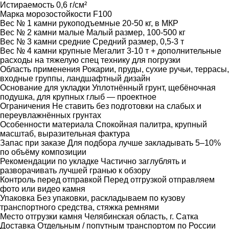
Истираемость
0,6 г/см²
Марка морозостойкости
F100
Вес № 1 камни рукоподъемные
20-50 кг, в МКР
Вес № 2 камни малые
Малый размер, 100-500 кг
Вес № 3 камни средние
Средний размер, 0,5-3 т
Вес № 4 камни крупные
Мегалит 3-10 т + дополнительные
расходы на тяжелую спец технику для погрузки
Область применения
Рокарии, пруды, сухие ручьи, террасы,
входные группы, ландшафтный дизайн
Основание для укладки
Уплотнённый грунт, щебёночная
подушка, для крупных глыб — проектное
Ограничения
Не ставить без подготовки на слабых и
переувлажнённых грунтах
Особенности материала
Спокойная палитра, крупный
масштаб, выразительная фактура
Запас при заказе
Для подбора лучше закладывать 5–10%
по объёму композиции
Рекомендации по укладке
Частично заглублять и
разворачивать лучшей гранью к обзору
Контроль перед отправкой
Перед отгрузкой отправляем
фото или видео камня
Упаковка
Без упаковки, раскладываем по кузову
транспортного средства, стяжка ремнями
Место отгрузки камня
Челябинская область, г. Сатка
Доставка
Отдельным / попутным транспортом по России