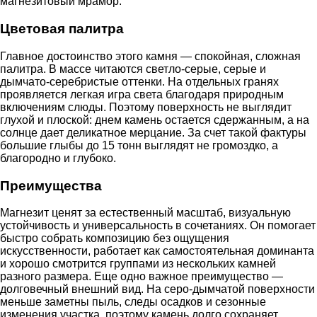
магнезитовый мрамор.
Цветовая палитра
Главное достоинство этого камня — спокойная, сложная
палитра. В массе читаются светло-серые, серые и
дымчато-серебристые оттенки. На отдельных гранях
проявляется легкая игра света благодаря природным
включениям слюды. Поэтому поверхность не выглядит
глухой и плоской: днем камень остается сдержанным, а на
солнце дает деликатное мерцание. За счет такой фактуры
большие глыбы до 15 тонн выглядят не громоздко, а
благородно и глубоко.
Преимущества
Магнезит ценят за естественный масштаб, визуальную
устойчивость и универсальность в сочетаниях. Он помогает
быстро собрать композицию без ощущения
искусственности, работает как самостоятельная доминанта
и хорошо смотрится группами из нескольких камней
разного размера. Еще одно важное преимущество —
долговечный внешний вид. На серо-дымчатой поверхности
меньше заметны пыль, следы осадков и сезонные
изменения участка, поэтому камень долго сохраняет