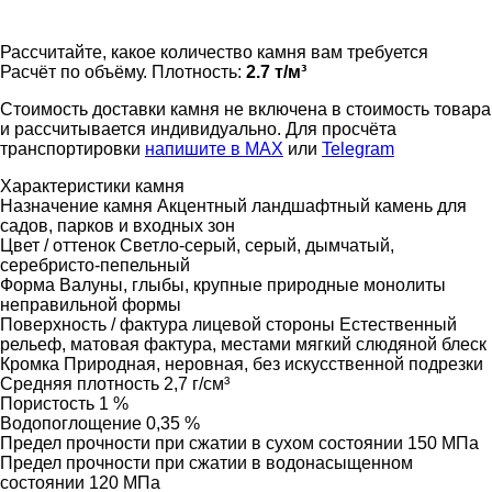
Рассчитайте, какое количество камня вам требуется
Расчёт по объёму. Плотность:
2.7 т/м³
Стоимость доставки камня не включена в стоимость товара
и рассчитывается индивидуально. Для просчёта
транспортировки
напишите в MAX
или
Telegram
Характеристики камня
Назначение камня
Акцентный ландшафтный камень для
садов, парков и входных зон
Цвет / оттенок
Светло-серый, серый, дымчатый,
серебристо-пепельный
Форма
Валуны, глыбы, крупные природные монолиты
неправильной формы
Поверхность / фактура лицевой стороны
Естественный
рельеф, матовая фактура, местами мягкий слюдяной блеск
Кромка
Природная, неровная, без искусственной подрезки
Средняя плотность
2,7 г/см³
Пористость
1 %
Водопоглощение
0,35 %
Предел прочности при сжатии в сухом состоянии
150 МПа
Предел прочности при сжатии в водонасыщенном
состоянии
120 МПа