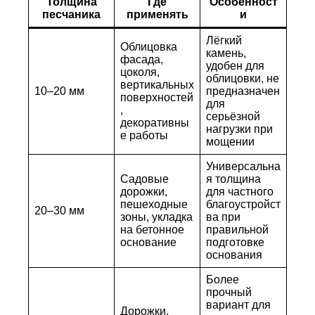
Толщина
Где
Особенност
песчаника
применять
и
Лёгкий
Облицовка
камень,
фасада,
удобен для
цоколя,
облицовки, не
вертикальных
10–20 мм
предназначен
поверхностей
для
,
серьёзной
декоративны
нагрузки при
е работы
мощении
Универсальна
Садовые
я толщина
дорожки,
для частного
пешеходные
благоустройст
20–30 мм
зоны, укладка
ва при
на бетонное
правильной
основание
подготовке
основания
Более
прочный
вариант для
Дорожки,