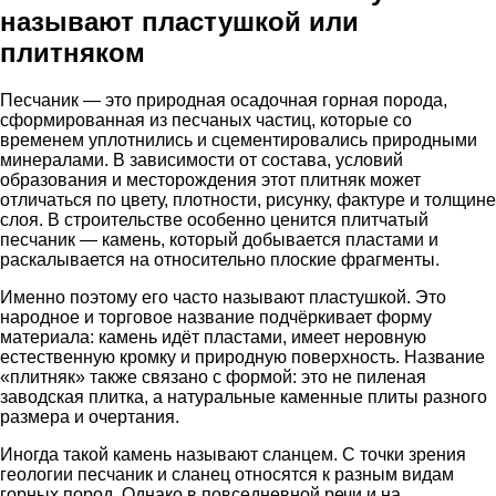
называют пластушкой или
плитняком
Песчаник — это природная осадочная горная порода,
сформированная из песчаных частиц, которые со
временем уплотнились и сцементировались природными
минералами. В зависимости от состава, условий
образования и месторождения этот плитняк может
отличаться по цвету, плотности, рисунку, фактуре и толщине
слоя. В строительстве особенно ценится плитчатый
песчаник — камень, который добывается пластами и
раскалывается на относительно плоские фрагменты.
Именно поэтому его часто называют пластушкой. Это
народное и торговое название подчёркивает форму
материала: камень идёт пластами, имеет неровную
естественную кромку и природную поверхность. Название
«плитняк» также связано с формой: это не пиленая
заводская плитка, а натуральные каменные плиты разного
размера и очертания.
Иногда такой камень называют сланцем. С точки зрения
геологии песчаник и сланец относятся к разным видам
горных пород. Однако в повседневной речи и на