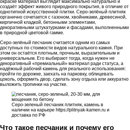
окраске материал выглядит максимально натурально и
создаёт эффект живого природного покрытия, в отличие от
однотипной искусственной плитки. Серо-зелёный плитняк
органично сочетается с газоном, хвойниками, древесиной,
кирпичной кладкой, бетонными элементами,
декоративными штукатурками и фасадами, выполненными
в природной цветовой гамме.
Серо-зелёный песчаник считается одним из самых
доступных по стоимости видов натурального камня. При
этом он остаётся плотным, прочным, выразительным и
универсальным. Его выбирают тогда, когда нужен не
декоративный «премиальный» материал ради статуса, а
надёжный рабочий камень для реального использования:
пройти по дорожке, заехать на парковку, облицевать
цоколь, оформить двор, сделать зону отдыха или аккуратно
выложить тропинки на участке.
Серо-зеленый песчаник плитняк, камень в
наличии на карьере https://plitnyak-kamen.ru и
доставка по РФ
Что такое песчаник и почему его