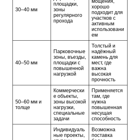
мощения,
площадки,
хорошо
30–40 мм
зоны
подходит для
регулярного
участков с
прохода
активным
использовани
ем
Толстый и
Парковочные
надёжный
зоны, въезды,
камень для
40–50 мм
площадки с
мест, где
повышенной
важна
нагрузкой
высокая
прочность
Коммерчески
Применяется
е объекты,
там, где
50–60 мм и
зоны высокой
нужна
толще
нагрузки,
повышенная
специальные
несущая
задачи
способность
Индивидуаль
Возможна
ные проекты,
поставка