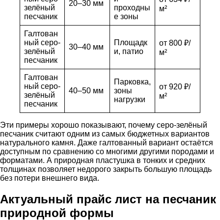
20–30 мм
зелёный
проходны
м²
песчаник
е зоны
Галтован
ный серо-
Площадк
от 800 ₽/
30–40 мм
зелёный
и, патио
м²
песчаник
Галтован
Парковка,
ный серо-
от 920 ₽/
40–50 мм
зоны
зелёный
м²
нагрузки
песчаник
Эти примеры хорошо показывают, почему серо-зелёный
песчаник считают одним из самых бюджетных вариантов
натурального камня. Даже галтованный вариант остаётся
доступным по сравнению со многими другими породами и
форматами. А природная пластушка в тонких и средних
толщинах позволяет недорого закрыть большую площадь
без потери внешнего вида.
Актуальный прайс лист на песчаник
природной формы