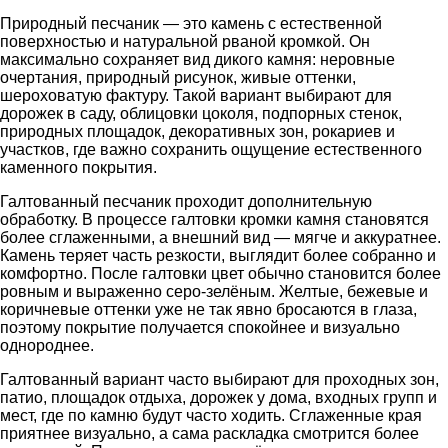
Природный песчаник — это камень с естественной
поверхностью и натуральной рваной кромкой. Он
максимально сохраняет вид дикого камня: неровные
очертания, природный рисунок, живые оттенки,
шероховатую фактуру. Такой вариант выбирают для
дорожек в саду, облицовки цоколя, подпорных стенок,
природных площадок, декоративных зон, рокариев и
участков, где важно сохранить ощущение естественного
каменного покрытия.
Галтованный песчаник проходит дополнительную
обработку. В процессе галтовки кромки камня становятся
более сглаженными, а внешний вид — мягче и аккуратнее.
Камень теряет часть резкости, выглядит более собранно и
комфортно. После галтовки цвет обычно становится более
ровным и выраженно серо-зелёным. Желтые, бежевые и
коричневые оттенки уже не так явно бросаются в глаза,
поэтому покрытие получается спокойнее и визуально
однороднее.
Галтованный вариант часто выбирают для проходных зон,
патио, площадок отдыха, дорожек у дома, входных групп и
мест, где по камню будут часто ходить. Сглаженные края
приятнее визуально, а сама раскладка смотрится более