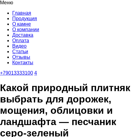
Меню
Главная
Продукция
О камне
О компании
Доставка
Оплата
Видео
Статьи
Отзывы
Контакты
+79013333100
4
Какой природный плитняк
выбрать для дорожек,
мощения, облицовки и
ландшафта — песчаник
серо-зеленый