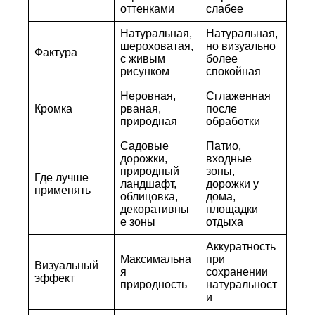
оттенками
слабее
Натуральная,
Натуральная,
шероховатая,
но визуально
Фактура
с живым
более
рисунком
спокойная
Неровная,
Сглаженная
Кромка
рваная,
после
природная
обработки
Садовые
Патио,
дорожки,
входные
природный
зоны,
Где лучше
ландшафт,
дорожки у
применять
облицовка,
дома,
декоративны
площадки
е зоны
отдыха
Аккуратность
Максимальна
при
Визуальный
я
сохранении
эффект
природность
натуральност
и