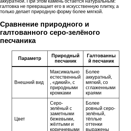
аккуратной. При этом камень остаётся натуральным:
галтовка не превращает его в искусственную плитку, а
только делает природную форму более мягкой.
Сравнение природного и
галтованного серо-зелёного
песчаника
Природный
Галтованны
Параметр
песчаник
й песчаник
Максимально
Более
естественный
аккуратный,
Внешний вид
, «дикий», с
мягкий, со
природными
сглаженными
кромками
краями
Серо-
Более
зелёный с
ровный серо-
заметными
зелёный,
Цвет
бежевыми,
тёплые
жёлтыми и
оттенки
коричневыми
выражены