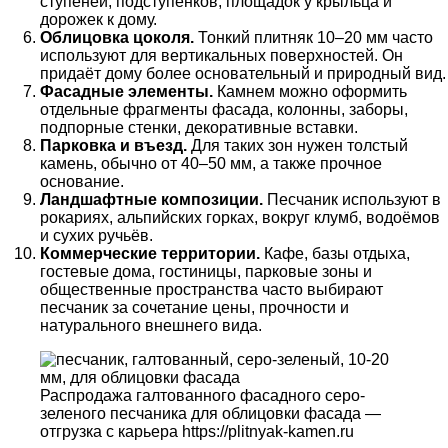
ступеней, подступёнков, площадок у крыльца и
дорожек к дому.
Облицовка цоколя.
Тонкий плитняк 10–20 мм часто
используют для вертикальных поверхностей. Он
придаёт дому более основательный и природный вид.
Фасадные элементы.
Камнем можно оформить
отдельные фрагменты фасада, колонны, заборы,
подпорные стенки, декоративные вставки.
Парковка и въезд.
Для таких зон нужен толстый
камень, обычно от 40–50 мм, а также прочное
основание.
Ландшафтные композиции.
Песчаник используют в
рокариях, альпийских горках, вокруг клумб, водоёмов
и сухих ручьёв.
Коммерческие территории.
Кафе, базы отдыха,
гостевые дома, гостиницы, парковые зоны и
общественные пространства часто выбирают
песчаник за сочетание цены, прочности и
натурального внешнего вида.
Распродажа галтованного фасадного серо-
зеленого песчаника для облицовки фасада —
отгрузка с карьера https://plitnyak-kamen.ru