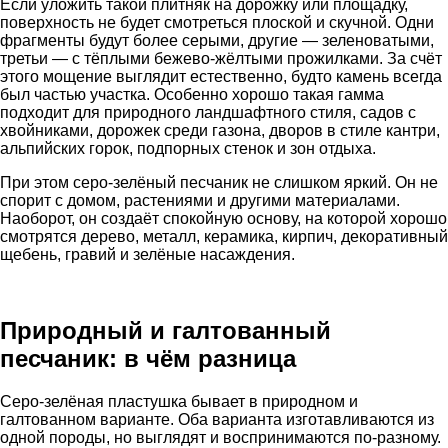
Если уложить такой плитняк на дорожку или площадку,
поверхность не будет смотреться плоской и скучной. Одни
фрагменты будут более серыми, другие — зеленоватыми,
третьи — с тёплыми бежево-жёлтыми прожилками. За счёт
этого мощение выглядит естественно, будто камень всегда
был частью участка. Особенно хорошо такая гамма
подходит для природного ландшафтного стиля, садов с
хвойниками, дорожек среди газона, дворов в стиле кантри,
альпийских горок, подпорных стенок и зон отдыха.
При этом серо-зелёный песчаник не слишком яркий. Он не
спорит с домом, растениями и другими материалами.
Наоборот, он создаёт спокойную основу, на которой хорошо
смотрятся дерево, металл, керамика, кирпич, декоративный
щебень, гравий и зелёные насаждения.
Природный и галтованный
песчаник: в чём разница
Серо-зелёная пластушка бывает в природном и
галтованном варианте. Оба варианта изготавливаются из
одной породы, но выглядят и воспринимаются по-разному.