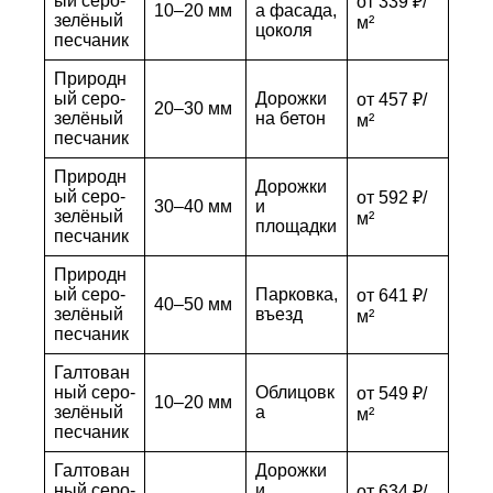
ый серо-
от 339 ₽/
10–20 мм
а фасада,
зелёный
м²
цоколя
песчаник
Природн
ый серо-
Дорожки
от 457 ₽/
20–30 мм
зелёный
на бетон
м²
песчаник
Природн
Дорожки
ый серо-
от 592 ₽/
30–40 мм
и
зелёный
м²
площадки
песчаник
Природн
ый серо-
Парковка,
от 641 ₽/
40–50 мм
зелёный
въезд
м²
песчаник
Галтован
ный серо-
Облицовк
от 549 ₽/
10–20 мм
зелёный
а
м²
песчаник
Галтован
Дорожки
ный серо-
и
от 634 ₽/