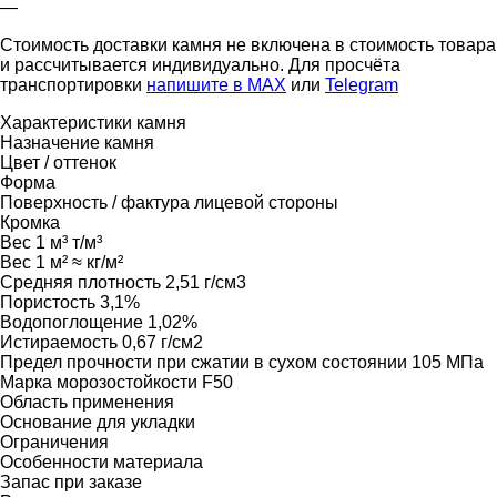
—
Стоимость доставки камня не включена в стоимость товара
и рассчитывается индивидуально. Для просчёта
транспортировки
напишите в MAX
или
Telegram
Характеристики камня
Назначение камня
Цвет / оттенок
Форма
Поверхность / фактура лицевой стороны
Кромка
Вес 1 м³
т/м³
Вес 1 м²
≈ кг/м²
Средняя плотность
2,51 г/см3
Пористость
3,1%
Водопоглощение
1,02%
Истираемость
0,67 г/см2
Предел прочности при сжатии в сухом состоянии
105 МПа
Марка морозостойкости
F50
Область применения
Основание для укладки
Ограничения
Особенности материала
Запас при заказе