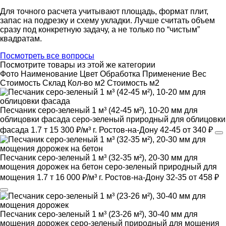
Для точного расчета учитывают площадь, формат плит,
запас на подрезку и схему укладки. Лучше считать объем
сразу под конкретную задачу, а не только по “чистым”
квадратам.
Посмотреть все вопросы
Посмотрите товары из этой же категории
Фото
Наименование
Цвет
Обработка
Применение
Вес
Cтоимость
Склад
Кол-во м2
Стоимость м2
Песчаник серо-зеленый 1 м³ (42-45 м²), 10-20 мм для
облицовки фасада
серо-зеленый
природный
для облицовки
фасада
1.7 т
15 300 ₽/м³
г. Ростов-на-Дону
42-45
от 340 ₽
Песчаник серо-зеленый 1 м³ (32-35 м²), 20-30 мм для
мощения дорожек на бетон
серо-зеленый
природный
для
мощения
1.7 т
16 000 ₽/м³
г. Ростов-на-Дону
32-35
от 458 ₽
Песчаник серо-зеленый 1 м³ (23-26 м²), 30-40 мм для
мощения дорожек
серо-зеленый
природный
для мощения