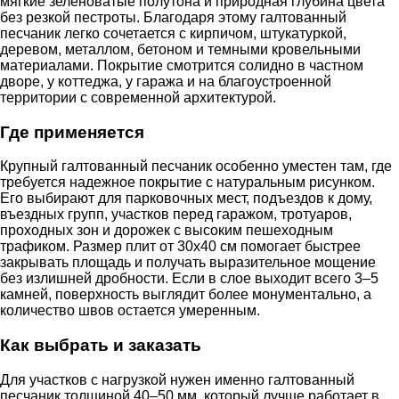
мягкие зеленоватые полутона и природная глубина цвета
без резкой пестроты. Благодаря этому галтованный
песчаник легко сочетается с кирпичом, штукатуркой,
деревом, металлом, бетоном и темными кровельными
материалами. Покрытие смотрится солидно в частном
дворе, у коттеджа, у гаража и на благоустроенной
территории с современной архитектурой.
Где применяется
Крупный галтованный песчаник особенно уместен там, где
требуется надежное покрытие с натуральным рисунком.
Его выбирают для парковочных мест, подъездов к дому,
въездных групп, участков перед гаражом, тротуаров,
проходных зон и дорожек с высоким пешеходным
трафиком. Размер плит от 30х40 см помогает быстрее
закрывать площадь и получать выразительное мощение
без излишней дробности. Если в слое выходит всего 3–5
камней, поверхность выглядит более монументально, а
количество швов остается умеренным.
Как выбрать и заказать
Для участков с нагрузкой нужен именно галтованный
песчаник толщиной 40–50 мм, который лучше работает в