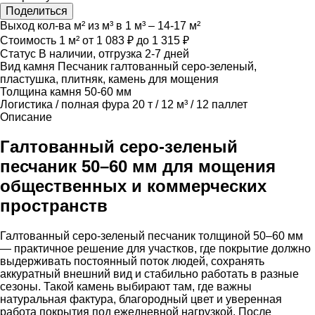
Поделиться
Выход кол-ва м² из м³
в 1 м³ – 14-17 м²
Стоимость 1 м²
от 1 083 ₽ до 1 315 ₽
Статус
В наличии, отгрузка 2-7 дней
Вид камня
Песчаник галтованный серо-зеленый,
пластушка, плитняк, камень для мощения
Толщина камня
50-60 мм
Логистика / полная фура
20 т / 12 м³ / 12 паллет
Описание
Галтованный серо-зеленый
песчаник 50–60 мм для мощения
общественных и коммерческих
пространств
Галтованный серо-зеленый песчаник толщиной 50–60 мм
— практичное решение для участков, где покрытие должно
выдерживать постоянный поток людей, сохранять
аккуратный внешний вид и стабильно работать в разные
сезоны. Такой камень выбирают там, где важны
натуральная фактура, благородный цвет и уверенная
работа покрытия под ежедневной нагрузкой. После