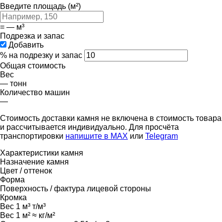
Введите площадь (м²)
=
—
м³
Подрезка и запас
Добавить
% на подрезку и запас
Общая стоимость
Вес
—
тонн
Количество машин
—
Стоимость доставки камня не включена в стоимость товара
и рассчитывается индивидуально. Для просчёта
транспортировки
напишите в MAX
или
Telegram
Характеристики камня
Назначение камня
Цвет / оттенок
Форма
Поверхность / фактура лицевой стороны
Кромка
Вес 1 м³
т/м³
Вес 1 м²
≈ кг/м²