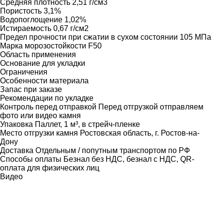
Средняя плотность
2,51 г/см3
Пористость
3,1%
Водопоглощение
1,02%
Истираемость
0,67 г/см2
Предел прочности при сжатии в сухом состоянии
105 МПа
Марка морозостойкости
F50
Область применения
Основание для укладки
Ограничения
Особенности материала
Запас при заказе
Рекомендации по укладке
Контроль перед отправкой
Перед отгрузкой отправляем
фото или видео камня
Упаковка
Паллет, 1 м³, в стрейч-пленке
Место отгрузки камня
Ростовская область, г. Ростов-на-
Дону
Доставка
Отдельным / попутным транспортом по РФ
Способы оплаты
Безнал без НДС, безнал с НДС, QR-
оплата для физических лиц
Видео