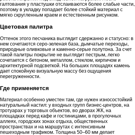
галтования у пластушки отслаиваются более слабые части,
поэтому в укладку попадает более стойкий материал с
мягко скругленным краем и естественным рисунком.
Цветовая палитра
Оттенок этого песчаника выглядит сдержанно и статусно: в
нем сочетаются серо-зеленая база, дымчатые переходы,
природные оливковые и каменно-серые полутона. За счет
такой палитры покрытие не выглядит пестрым, легко
сочетается с бетоном, металлом, стеклом, кирпичом и
архитектурной подсветкой. На больших площадях камень
дает спокойную визуальную массу без ощущения
перегруженности.
Где применяется
Материал особенно уместен там, где нужен износостойкий
натуральный настил: у входных групп бизнес-центров, на
тротуарах у торговых объектов, во дворах ЖК, на
площадках перед кафе и гостиницами, в прогулочных
аллеях, городских зонах отдыха, общественных
пространствах и на маршрутах с интенсивным
пешеходным трафиком. Толщина 50–60 мм делает