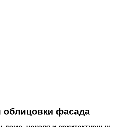
ля облицовки фасада
и дома, цоколя и архитектурных