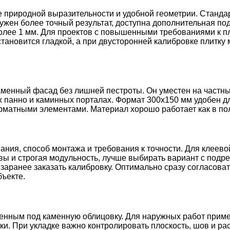
 природной выразительности и удобной геометрии. Стандар
ужен более точный результат, доступна дополнительная по
более 1 мм. Для проектов с повышенными требованиями к п
новится гладкой, а при двусторонней калибровке плитку 
менный фасад без лишней пестроты. Он уместен на частны
ых панно и каминных порталах. Формат 300х150 мм удобен д
матными элементами. Материал хорошо работает как в полн
вания, способ монтажа и требования к точности. Для клеев
вы и строгая модульность, лучше выбирать вариант с подр
заранее заказать калибровку. Оптимально сразу согласоват
бъекте.
енным под каменную облицовку. Для наружных работ приме
и. При укладке важно контролировать плоскость, шов и рас