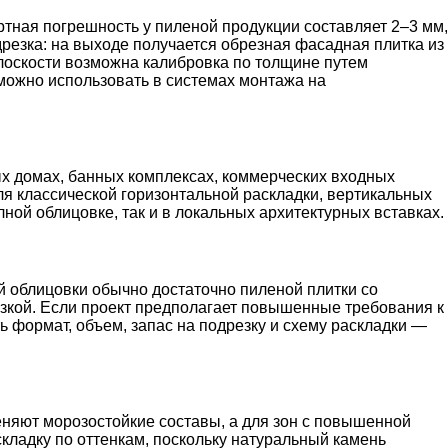
тная погрешность у пиленой продукции составляет 2–3 мм,
дрезка: на выходе получается обрезная фасадная плитка из
лоскости возможна калибровка по толщине путем
можно использовать в системах монтажа на
х домах, банных комплексах, коммерческих входных
ля классической горизонтальной раскладки, вертикальных
ой облицовке, так и в локальных архитектурных вставках.
ой облицовки обычно достаточно пиленой плитки со
езкой. Если проект предполагает повышенные требования к
ь формат, объем, запас на подрезку и схему раскладки —
няют морозостойкие составы, а для зон с повышенной
кладку по оттенкам, поскольку натуральный камень