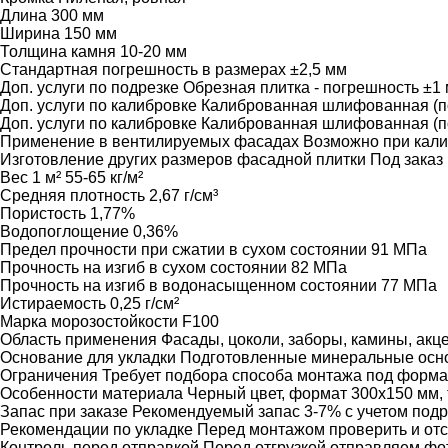
Длина
300 мм
Ширина
150 мм
Толщина камня
10-20 мм
Стандартная погрешность в размерах
±2,5 мм
Доп. услуги по подрезке
Обрезная плитка - погрешность ±1
Доп. услуги по калибровке
Калиброванная шлифованная (по
Доп. услуги по калибровке
Калиброванная шлифованная (п
Применение в вентилируемых фасадах
Возможно при кали
Изготовление других размеров фасадной плитки
Под заказ
Вес 1 м²
55-65 кг/м²
Средняя плотность
2,67 г/см³
Пористость
1,77%
Водопоглощение
0,36%
Предел прочности при сжатии в сухом состоянии
91 МПа
Прочность на изгиб в сухом состоянии
82 МПа
Прочность на изгиб в водонасыщенном состоянии
77 МПа
Истираемость
0,25 г/см²
Марка морозостойкости
F100
Область применения
Фасады, цоколи, заборы, камины, акц
Основание для укладки
Подготовленные минеральные осн
Ограничения
Требует подбора способа монтажа под формат
Особенности материала
Черный цвет, формат 300х150 мм, 
Запас при заказе
Рекомендуемый запас 3-7% с учетом подр
Рекомендации по укладке
Перед монтажом проверить и отс
Контроль перед отправкой
Перед отгрузкой отправляем фо