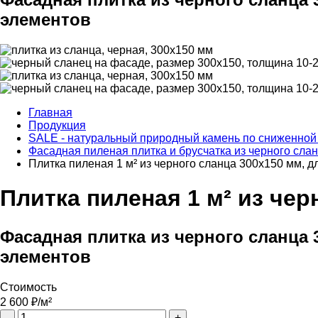
элементов
Главная
Продукция
SALE - натуральный природный камень по сниженной
Фасадная пиленая плитка и брусчатка из черного сла
Плитка пиленая 1 м² из черного сланца 300х150 мм, 
Плитка пиленая 1 м² из че
Фасадная плитка из черного сланца 
элементов
Стоимость
2 600
₽/м²
-
+