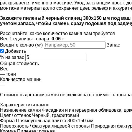
раскрывается именно в массиве. Уход за сланцем прост: д
монтаже материал долго сохраняет цвет, рельеф и аккуратн
Закажите пиленый черный сланец 300х150 мм под ваш 
учетом запаса, чтобы камень сразу подошел под задач
Рассчитайте, какое количество камня вам требуется
Вес 1 единицы товара:
0.06 т
Введите кол-во (м²)
Запас
Добавить
% на запас
Общая стоимость
Вес
—
тонн
Количество машин
—
Стоимость доставки камня не включена в стоимость товар
Характеристики камня
Назначение камня
Фасадная и интерьерная облицовка, цок
Цвет / оттенок
Черный, графитовый
Форма
Прямоугольная плитка 300х150 мм
Поверхность / фактура лицевой стороны
Природная фактур
Кромка
Пиленая; ровная