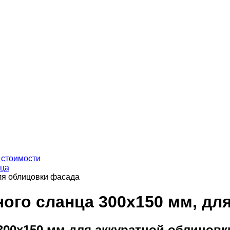
 стоимости
нца
для облицовки фасада
рного сланца 300х150 мм, д
300x150 мм для аккуратной облицовк