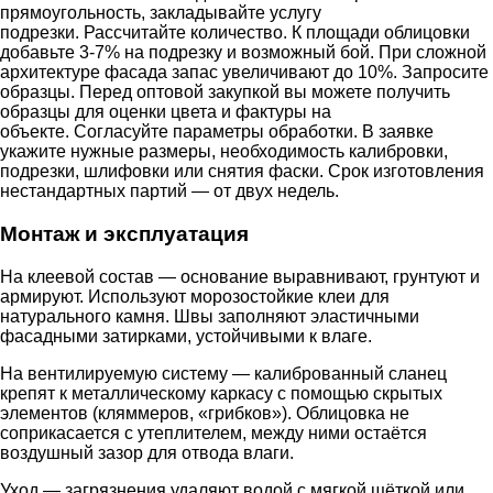
прямоугольность, закладывайте услугу
подрезки. Рассчитайте количество. К площади облицовки
добавьте 3-7% на подрезку и возможный бой. При сложной
архитектуре фасада запас увеличивают до 10%. Запросите
образцы. Перед оптовой закупкой вы можете получить
образцы для оценки цвета и фактуры на
объекте. Согласуйте параметры обработки. В заявке
укажите нужные размеры, необходимость калибровки,
подрезки, шлифовки или снятия фаски. Срок изготовления
нестандартных партий — от двух недель.
Монтаж и эксплуатация
На клеевой состав — основание выравнивают, грунтуют и
армируют. Используют морозостойкие клеи для
натурального камня. Швы заполняют эластичными
фасадными затирками, устойчивыми к влаге.
На вентилируемую систему — калиброванный сланец
крепят к металлическому каркасу с помощью скрытых
элементов (кляммеров, «грибков»). Облицовка не
соприкасается с утеплителем, между ними остаётся
воздушный зазор для отвода влаги.
Уход — загрязнения удаляют водой с мягкой щёткой или