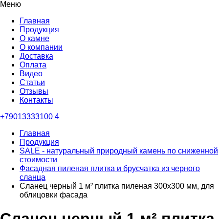
Меню
Главная
Продукция
О камне
О компании
Доставка
Оплата
Видео
Статьи
Отзывы
Контакты
+79013333100
4
Главная
Продукция
SALE - натуральный природный камень по сниженной
стоимости
Фасадная пиленая плитка и брусчатка из черного
сланца
Сланец черный 1 м² плитка пиленая 300х300 мм, для
облицовки фасада
Сланец черный 1 м² плитка