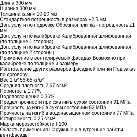
Длина
300 мм
Ширина
300 мм
Толщина камня
10-20 мм
Стандартная погрешность в размерах
±2,5 мм
Доп. услуги по подрезке
Обрезная плитка - погрешность ±1
мм
Доп. услуги по калибровке
Калиброванная шлифованная
(по толщине 1 сторона)
Доп. услуги по калибровке
Калиброванная шлифованная
(по толщине 2 стороны)
Применение в вентилируемых фасадах
Возможно при
калибровке по толщине и размеру
Изготовление других размеров фасадной плитки
Под заказ
по договору
Вес 1 м²
55-65 кг/м²
Средняя плотность
2,67 г/см³
Пористость
1,77%
Водопоглощение
0,36%
Предел прочности при сжатии в сухом состоянии
91 МПа
Прочность на изгиб в сухом состоянии
82 МПа
Прочность на изгиб в водонасыщенном состоянии
77 МПа
Истираемость
0,25 г/см²
Марка морозостойкости
F100
Область применения
Наружные и внутренние работы,
вентфасады