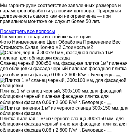
Мы гарантируем соответствие заявленных размеров и
параметров обработки условиям договора. Природная
долговечность самого камня не ограничена — при
правильном монтаже он служит более 50 лет.
Посмотреть все вопросы
Посмотрите товары из этой же категории
Фото
Наименование
Цвет
Обработка
Применение
Вес
Cтоимость
Склад
Кол-во м2
Стоимость м2
Сланец черный 300х50 мм, фасадная плитка 1м² пиленая
для облицовки фасада
черный
пиленая фасадная плитка
для облицовки фасада
0.06 т
2 600 ₽/м²
г. Белорецк
-
Плитка 1 м² сланец черный, 300х100 мм, для фасадной
облицовки
черный
пиленая фасадная плитка
для
облицовки фасада
0.06 т
2 600 ₽/м²
г. Белорецк
-
Плитка пиленая 1 м² из черного сланца 300х150 мм, для
облицовки фасада
черный
пиленая фасадная плитка
для
облицовки фасада
0.06 т
2 600 ₽/м²
г. Белорецк
-