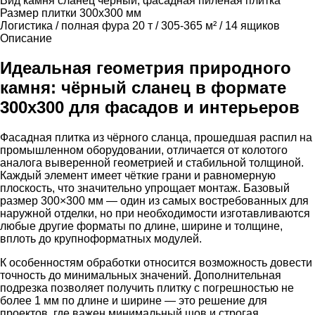
Вид камня
сланец черный, фасадная пиленая плитка
Размер плитки
300х300 мм
Логистика / полная фура
20 т / 305-365 м² / 14 ящиков
Описание
Идеальная геометрия природного
камня: чёрный сланец в формате
300х300 для фасадов и интерьеров
Фасадная плитка из чёрного сланца, прошедшая распил на
промышленном оборудовании, отличается от колотого
аналога выверенной геометрией и стабильной толщиной.
Каждый элемент имеет чёткие грани и равномерную
плоскость, что значительно упрощает монтаж. Базовый
размер 300×300 мм — один из самых востребованных для
наружной отделки, но при необходимости изготавливаются
любые другие форматы по длине, ширине и толщине,
вплоть до крупноформатных модулей.
К особенностям обработки относится возможность довести
точность до минимальных значений. Дополнительная
подрезка позволяет получить плитку с погрешностью не
более 1 мм по длине и ширине — это решение для
проектов, где важен минимальный шов и строгая