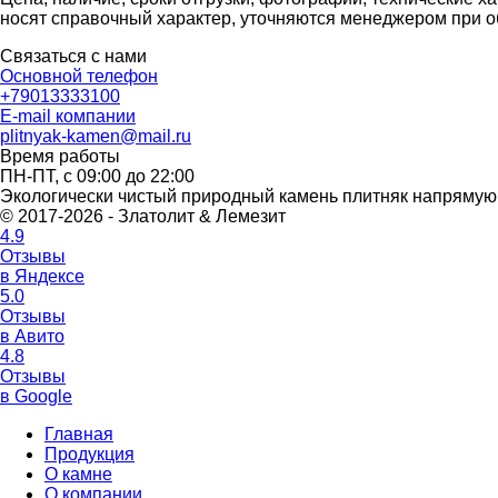
носят справочный характер, уточняются менеджером при о
Связаться с нами
Основной телефон
+79013333100
E-mail компании
plitnyak-kamen@mail.ru
Время работы
ПН-ПТ, с 09:00 до 22:00
Экологически чистый природный камень плитняк напрямую 
© 2017-2026 - Златолит & Лемезит
4.9
Отзывы
в Яндексе
5.0
Отзывы
в Авито
4.8
Отзывы
в Google
Главная
Продукция
О камне
О компании