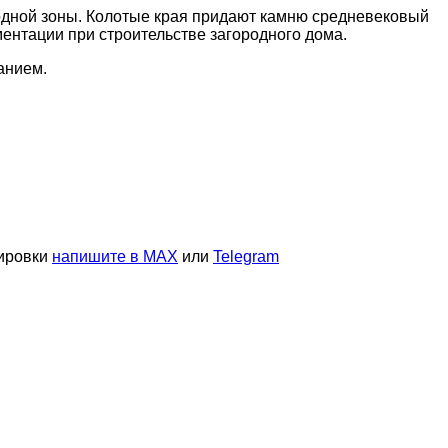
одной зоны. Колотые края придают камню средневековый
ментации при строительстве загородного дома.
анием.
тировки
напишите в MAX
или
Telegram