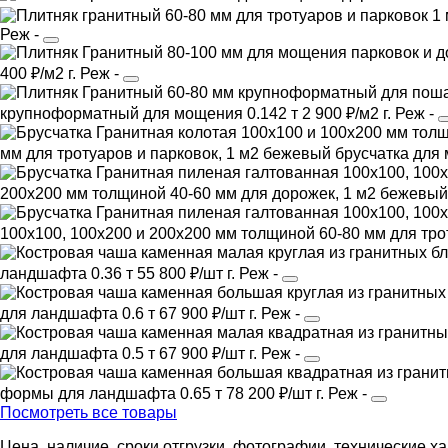
Реж
-
400 ₽/м2
г. Реж
-
крупноформатный
для мощения
0.142 т
2 900 ₽/м2
г. Реж
-
мм для тротуаров и парковок, 1 м2
бежевый
брусчатка
для
200х200 мм толщиной 40-60 мм для дорожек, 1 м2
бежевый
100х100, 100х200 и 200х200 мм толщиной 60-80 мм для трот
ландшафта
0.36 т
55 800 ₽/шт
г. Реж
-
для ландшафта
0.6 т
67 900 ₽/шт
г. Реж
-
для ландшафта
0.5 т
67 900 ₽/шт
г. Реж
-
формы
для ландшафта
0.65 т
78 200 ₽/шт
г. Реж
-
Посмотреть все товары
Цена, наличие, сроки отгрузки, фотографии, технические х