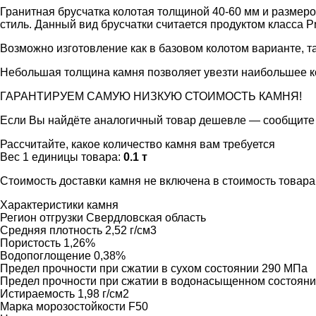
Гранитная брусчатка колотая толщиной 40-60 мм и разме
стиль. Данный вид брусчатки считается продуктом класса P
Возможно изготовление как в базовом колотом варианте, т
Небольшая толщина камня позволяет увезти наибольшее к
ГАРАНТИРУЕМ САМУЮ НИЗКУЮ СТОИМОСТЬ КАМНЯ!
Если Вы найдёте аналогичный товар дешевле — сообщите 
Рассчитайте, какое количество камня вам требуется
Вес 1 единицы товара:
0.1 т
Стоимость доставки камня не включена в стоимость товар
Характеристики камня
Регион отгрузки
Свердловская область
Средняя плотность
2,52 г/см3
Пористость
1,26%
Водопоглощение
0,38%
Предел прочности при сжатии в сухом состоянии
290 МПа
Предел прочности при сжатии в водонасыщенном состоян
Истираемость
1,98 г/см2
Марка морозостойкости
F50