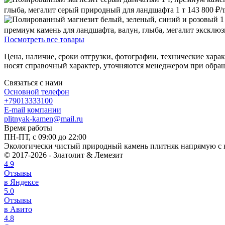
глыба, мегалит
серый
природный
для ландшафта
1 т
143 800 ₽/
премиум камень для ландшафта, валун, глыба, мегалит
эксклю
Посмотреть все товары
Цена, наличие, сроки отгрузки, фотографии, технические харак
носят справочный характер, уточняются менеджером при обра
Связаться с нами
Основной телефон
+79013333100
E-mail компании
plitnyak-kamen@mail.ru
Время работы
ПН-ПТ, с 09:00 до 22:00
Экологически чистый природный камень плитняк напрямую с к
© 2017-2026 - Златолит & Лемезит
4.9
Отзывы
в Яндексе
5.0
Отзывы
в Авито
4.8