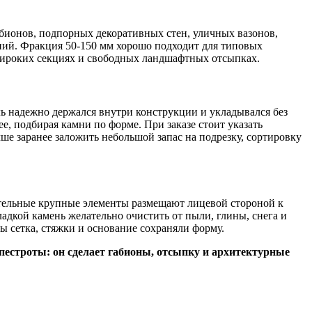
абионов, подпорных декоративных стен, уличных вазонов,
аний. Фракция 50-150 мм хорошо подходит для типовых
широких секциях и свободных ландшафтных отсыпках.
ь надежно держался внутри конструкции и укладывался без
, подбирая камни по форме. При заказе стоит указать
ше заранее заложить небольшой запас на подрезку, сортировку
зительные крупные элементы размещают лицевой стороной к
дкой камень желательно очистить от пыли, глины, снега и
ы сетка, стяжки и основание сохраняли форму.
пестроты: он сделает габионы, отсыпку и архитектурные