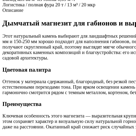
Логистика / полная фура
20 т / 13 м³ / 20 мкр
Описание
Дымчатый магнезит для габионов и вы
Этот натуральный камень выбирают для ландшафтных решений,
мм и 150-250 мм хорошо подходит для наполнения габионов, пе
получают скругленный край, поэтому выглядят мягче обычного
декоративных каменных композиций и благоустройства: его и
садовой архитектуры.
Цветовая палитра
Оттенок у материала сдержанный, благородный, без резкой пес
естественными переходами тона. При ярком освещении камень 
гармонично смотрится рядом с темным металлом, кортеном, бе
Преимущества
Ключевая особенность этого магнезита — выразительная крупна
этом сохраняет характер и визуальную силу натуральной горн
даже на расстоянии. Окатанный край снижает риск случайных 