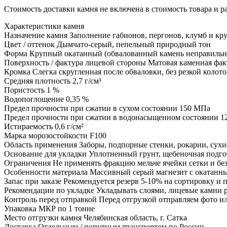
Стоимость доставки камня не включена в стоимость товара и 
Характеристики камня
Назначение камня
Заполнение габионов, пергонов, клумб и к
Цвет / оттенок
Дымчато-серый, пепельный природный тон
Форма
Крупный окатанный (обвалованный камень неправильн
Поверхность / фактура лицевой стороны
Матовая каменная фак
Кромка
Слегка скругленная после обваловки, без резкой колот
Средняя плотность
2,7 г/см³
Пористость
1 %
Водопоглощение
0,35 %
Предел прочности при сжатии в сухом состоянии
150 МПа
Предел прочности при сжатии в водонасыщенном состоянии
1
Истираемость
0,6 г/см²
Марка морозостойкости
F100
Область применения
Заборы, подпорные стенки, рокарии, сухи
Основание для укладки
Уплотненный грунт, щебеночная подгот
Ограничения
Не применять фракцию мельче ячейки сетки и бе
Особенности материала
Массивный серый магнезит с окатанн
Запас при заказе
Рекомендуется резерв 5-10% на сортировку и 
Рекомендации по укладке
Укладывать слоями, лицевые камни р
Контроль перед отправкой
Перед отгрузкой отправляем фото и
Упаковка
МКР по 1 тонне
Место отгрузки камня
Челябинская область, г. Сатка
Доставка
Отдельным / попутным транспортом по России