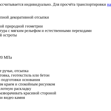
рассчитывается индивидуально. Для просчёта транспортировки
н
рупной декоративной отсыпки
ой природной геометрии
тура с мягким рельефом и естественными переходами
ой остроты
20 МПа
е ручьи, отсыпка
овка, геотекстиль или бетон
з подготовки основания
ым краем и спокойным рисунком
плотную раскладку
азворачивать красивой стороной
ли видео камня