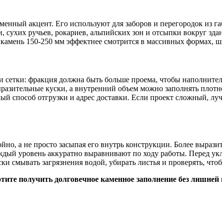
менный акцент. Его используют для заборов и перегородок из г
и, сухих ручьев, рокариев, альпийских зон и отсыпки вокруг зд
 камень 150-250 мм эффектнее смотрится в массивных формах, 
и сетки: фракция должна быть больше проема, чтобы наполнител
разительные куски, а внутренний объем можно заполнять плотнее
й способ отгрузки и адрес доставки. Если проект сложный, луч
йно, а не просто засыпая его внутрь конструкции. Более выра
дый уровень аккуратно выравнивают по ходу работы. Перед укла
и смывать загрязнения водой, убирать листья и проверять, чтоб
ите получить долговечное каменное заполнение без лишней 