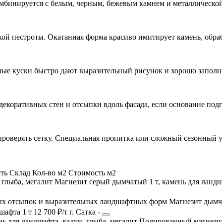
омбинируется с белым, черным, бежевым камнем и металлической
кой пестроты. Окатанная форма красиво имитирует камень, обр
упные куски быстро дают выразительный рисунок и хорошо запол
декоративных стен и отсыпки вдоль фасада, если основание под
проверять сетку. Специальная пропитка или сложный сезонный у
ть
Склад
Кол-во м2
Стоимость м2
Магнезит серый дымчатый 1 т, камень для ландш
Магнезит дымча
дшафта
1 т
12 700 ₽/т
г. Сатка
-
Полированный магнезит