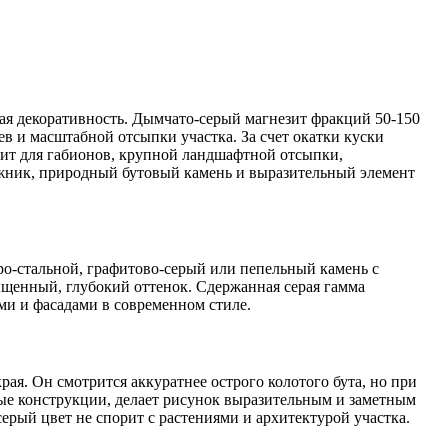
ая декоративность. Дымчато-серый магнезит фракций 50-150
в и масштабной отсыпки участка. За счет окатки куски
дит для габионов, крупной ландшафтной отсыпки,
ыжник, природный бутовый камень и выразительный элемент
ро-стальной, графитово-серый или пепельный камень с
ыщенный, глубокий оттенок. Сдержанная серая гамма
ми и фасадами в современном стиле.
ая. Он смотрится аккуратнее острого колотого бута, но при
ные конструкции, делает рисунок выразительным и заметным
рый цвет не спорит с растениями и архитектурой участка.