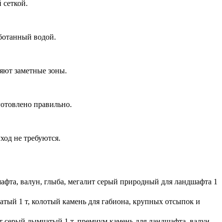
 сеткой.
аботанный водой.
няют заметные зоны.
готовлено правильно.
ход не требуются.
афта, валун, глыба, мегалит
серый
природный
для ландшафта
1
тый 1 т, колотый камень для габиона, крупных отсыпок и
 серый дымчатый 1 т, премиум камень для ландшафта, валун,