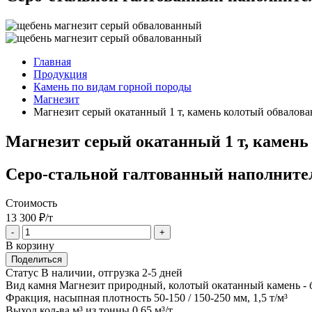
Главная
Продукция
Камень по видам горной породы
Магнезит
Магнезит серый окатанный 1 т, камень колотый обвалов
Магнезит серый окатанный 1 т, камень
Серо-стальной галтованный наполнител
Стоимость
13 300
₽/т
-
+
В корзину
Поделиться
Статус
В наличии, отгрузка 2-5 дней
Вид камня
Магнезит природный, колотый окатанный камень - 
Фракция, насыпная плотность
50-150 / 150-250 мм, 1,5 т/м³
Выход кол-ва м³ из тонны
0,65 м³/т