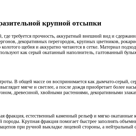
разительной крупной отсыпки
 где требуется прочность, аккуратный внешний вид и сдержанн
ргонов, декоративных перегородок, крупных цветников, рокарие
 колотого щебня и аккуратно читаются в сетке. Материал подхо
спользуют как серый окатанный наполнитель, галтованный бул
троты. В общей массе он воспринимается как дымчато-серый, се
выглядит мягче и светлее, а после дождя приобретает более нас
тоном, древесиной, хвойными растениями, декоративными злака
я фракция, естественный каменный рельеф и мягко окатанные кр
ой породы. Крупная фракция помогает быстрее заполнять объем
зацепов при ручной выкладке лицевой стороны, а нейтральный се