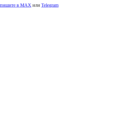
апишите в MAX
или
Telegram