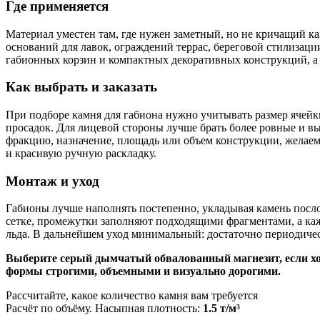
Где применяется
Материал уместен там, где нужен заметный, но не кричащий ка
оснований для лавок, ограждений террас, береговой стилизаци
габионных корзин и компактных декоративных конструкций, а
Как выбрать и заказать
При подборе камня для габиона нужно учитывать размер ячейк
просадок. Для лицевой стороны лучше брать более ровные и вы
фракцию, назначение, площадь или объем конструкции, желаемы
и красивую ручную раскладку.
Монтаж и уход
Габионы лучше наполнять постепенно, укладывая камень посло
сетке, промежутки заполняют подходящими фрагментами, а каж
льда. В дальнейшем уход минимальный: достаточно периодическ
Выберите серый дымчатый обвалованный магнезит, если хот
формы строгими, объемными и визуально дорогими.
Рассчитайте, какое количество камня вам требуется
Расчёт по объёму. Насыпная плотность:
1.5 т/м³