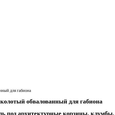
анный для габиона
 колотый обвалованный для габиона
ь под архитектурные корзины, клумбы, 