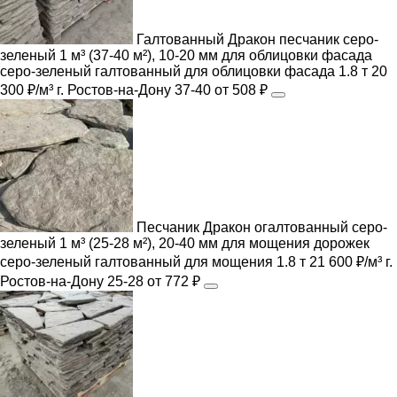
Галтованный Дракон песчаник серо-
зеленый 1 м³ (37-40 м²), 10-20 мм для облицовки фасада
серо-зеленый
галтованный
для облицовки фасада
1.8 т
20
300 ₽/м³
г. Ростов-на-Дону
37-40
от 508 ₽
Песчаник Дракон огалтованный серо-
зеленый 1 м³ (25-28 м²), 20-40 мм для мощения дорожек
серо-зеленый
галтованный
для мощения
1.8 т
21 600 ₽/м³
г.
Ростов-на-Дону
25-28
от 772 ₽