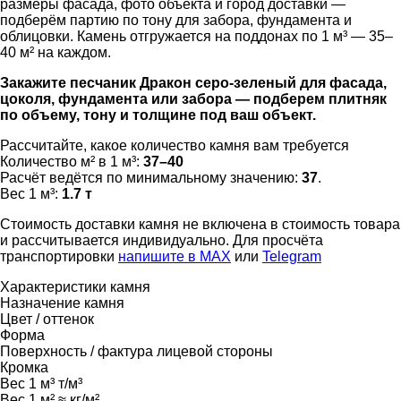
размеры фасада, фото объекта и город доставки —
подберём партию по тону для забора, фундамента и
облицовки. Камень отгружается на поддонах по 1 м³ — 35–
40 м² на каждом.
Закажите песчаник Дракон серо-зеленый для фасада,
цоколя, фундамента или забора — подберем плитняк
по объему, тону и толщине под ваш объект.
Рассчитайте, какое количество камня вам требуется
Количество м² в 1 м³:
37–40
Расчёт ведётся по минимальному значению:
37
.
Вес 1 м³:
1.7 т
Стоимость доставки камня не включена в стоимость товара
и рассчитывается индивидуально. Для просчёта
транспортировки
напишите в MAX
или
Telegram
Характеристики камня
Назначение камня
Цвет / оттенок
Форма
Поверхность / фактура лицевой стороны
Кромка
Вес 1 м³
т/м³
Вес 1 м²
≈ кг/м²