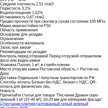
Средняя плотность
2,51 г/см3
Пористость
3,1%
Водопоглощение
1,02%
Истираемость
0,67 г/см2
Предел прочности при сжатии в сухом состоянии
105 МПа
Марка морозостойкости
F50
Область применения
Основание для укладки
Ограничения
Особенности материала
Запас при заказе
Рекомендации по укладке
Контроль перед отправкой
Перед отгрузкой отправляем
фото или видео камня
Упаковка
Паллет, 1 м³, в стрейч-пленке
Место отгрузки камня
Ростовская область, г. Ростов-на-
Дону
Доставка
Отдельным / попутным транспортом по РФ
Способы оплаты
Безнал без НДС, безнал с НДС, QR-
оплата для физических лиц
Новость
Прочитайте статьи для товара "Песчаник Дракон серо-
зеленый 1 м³ (37-40 м²), 10-20 мм для облицовки фасада"