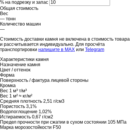
% на подрезку и запас
Общая стоимость
Вес
—
тонн
Количество машин
—
Стоимость доставки камня не включена в стоимость товара
и рассчитывается индивидуально. Для просчёта
транспортировки
напишите в MAX
или
Telegram
Характеристики камня
Назначение камня
Цвет / оттенок
Форма
Поверхность / фактура лицевой стороны
Кромка
Вес 1 м³
т/м³
Вес 1 м²
≈ кг/м²
Средняя плотность
2,51 г/см3
Пористость
3,1%
Водопоглощение
1,02%
Истираемость
0,67 г/см2
Предел прочности при сжатии в сухом состоянии
105 МПа
Марка морозостойкости
F50