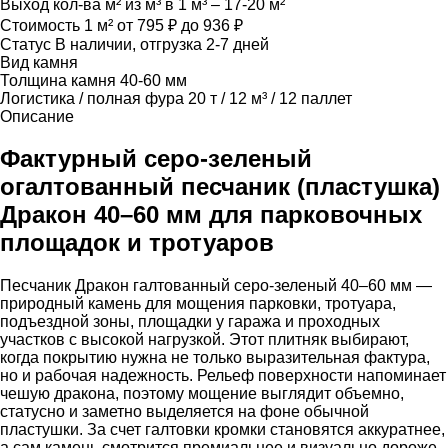
Выход кол-ва м² из м³
в 1 м³ – 17-20 м²
Стоимость 1 м²
от 795 ₽ до 936 ₽
Статус
В наличии, отгрузка 2-7 дней
Вид камня
Толщина камня
40-60 мм
Логистика / полная фура
20 т / 12 м³ / 12 паллет
Описание
Фактурный серо-зеленый
огалтованный песчаник (пластушка)
Дракон 40–60 мм для парковочных
площадок и тротуаров
Песчаник Дракон галтованный серо-зеленый 40–60 мм —
природный камень для мощения парковки, тротуара,
подъездной зоны, площадки у гаража и проходных
участков с высокой нагрузкой. Этот плитняк выбирают,
когда покрытию нужна не только выразительная фактура,
но и рабочая надежность. Рельеф поверхности напоминает
чешую дракона, поэтому мощение выглядит объемно,
статусно и заметно выделяется на фоне обычной
пластушки. За счет галтовки кромки становятся аккуратнее,
а сам камень смотрится премиальнее и визуально дороже.