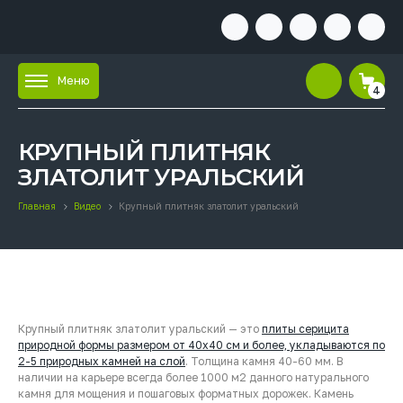
Меню
4
КРУПНЫЙ ПЛИТНЯК
ЗЛАТОЛИТ УРАЛЬСКИЙ
Главная
Видео
Крупный плитняк златолит уральский
Крупный плитняк златолит уральский — это
плиты серицита
природной формы размером от 40х40 см и более, укладываются по
2-5 природных камней на слой
. Толщина камня 40-60 мм. В
наличии на карьере всегда более 1000 м2 данного натурального
камня для мощения и пошаговых форматных дорожек. Камень