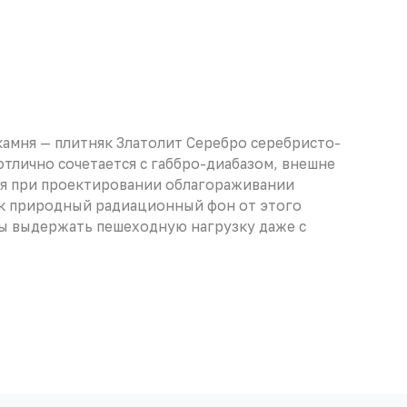
 камня — плитняк Златолит Серебро серебристо-
тлично сочетается с габбро-диабазом, внешне
тся при проектировании облагораживании
как природный радиационный фон от этого
обы выдержать пешеходную нагрузку даже с