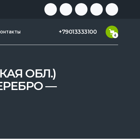
+79013333100
онтакты
4
КАЯ ОБЛ.)
ЕРЕБРО —