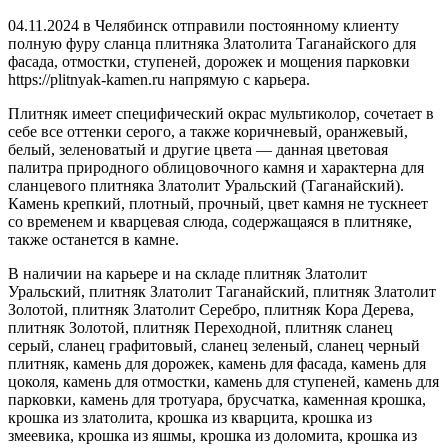
04.11.2024 в Челябинск отправили постоянному клиенту
полную фуру сланца плитняка Златолита Таганайского для
фасада, отмостки, ступеней, дорожек и мощения парковки
https://plitnyak-kamen.ru напрямую с карьера.
Плитняк имеет специфический окрас мультиколор, сочетает в
себе все оттенки серого, а также коричневый, оранжевый,
белый, зеленоватый и другие цвета — данная цветовая
палитра природного облицовочного камня и характерна для
сланцевого плитняка Златолит Уральский (Таганайский).
Камень крепкий, плотный, прочный, цвет камня не тускнеет
со временем и кварцевая слюда, содержащаяся в плитняке,
также останется в камне.
В наличии на карьере и на складе плитняк Златолит
Уральский, плитняк Златолит Таганайский, плитняк Златолит
Золотой, плитняк Златолит Серебро, плитняк Кора Дерева,
плитняк Золотой, плитняк Переходной, плитняк сланец
серый, сланец графитовый, сланец зеленый, сланец черный
плитняк, камень для дорожек, камень для фасада, камень для
цоколя, камень для отмостки, камень для ступеней, камень для
парковки, камень для тротуара, брусчатка, каменная крошка,
крошка из златолита, крошка из кварцита, крошка из
змеевика, крошка из яшмы, крошка из доломита, крошка из