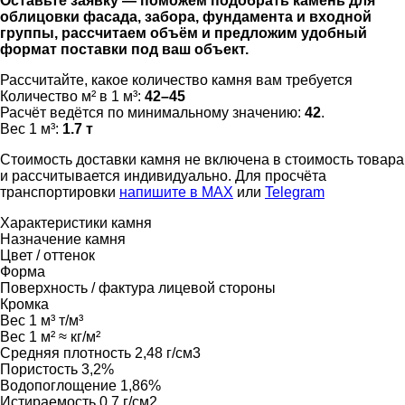
Оставьте заявку — поможем подобрать камень для
облицовки фасада, забора, фундамента и входной
группы, рассчитаем объём и предложим удобный
формат поставки под ваш объект.
Рассчитайте, какое количество камня вам требуется
Количество м² в 1 м³:
42–45
Расчёт ведётся по минимальному значению:
42
.
Вес 1 м³:
1.7 т
Стоимость доставки камня не включена в стоимость товара
и рассчитывается индивидуально. Для просчёта
транспортировки
напишите в MAX
или
Telegram
Характеристики камня
Назначение камня
Цвет / оттенок
Форма
Поверхность / фактура лицевой стороны
Кромка
Вес 1 м³
т/м³
Вес 1 м²
≈ кг/м²
Средняя плотность
2,48 г/см3
Пористость
3,2%
Водопоглощение
1,86%
Истираемость
0,7 г/см2