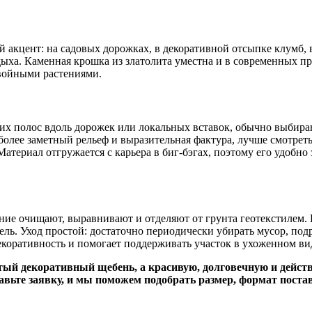
 акцент: на садовых дорожках, в декоративной отсыпке клумб, в
тдыха. Каменная крошка из златолита уместна и в современных п
хвойными растениями.
ких полос вдоль дорожек или локальных вставок, обычно выбир
 более заметный рельеф и выразительная фактура, лучше смотрет
териал отгружается с карьера в биг-бэгах, поэтому его удобно з
ание очищают, выравнивают и отделяют от грунта геотекстилем
ь. Уход простой: достаточно периодически убирать мусор, подр
екоративность и помогает поддерживать участок в ухоженном ви
елтый декоративный щебень, а красивую, долговечную и дейс
вьте заявку, и мы поможем подобрать размер, формат постав