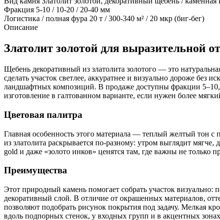
Вид камня
Златолит золотой, декоративный щебень / каменная к
Фракция
5-10 / 10-20 / 20-40 мм
Логистика / полная фура
20 т / 300-340 м² / 20 мкр (биг-бег)
Описание
Златолит золотой для выразительной 
Щебень декоративный из златолита золотого — это натуральна
сделать участок светлее, аккуратнее и визуально дороже без и
ландшафтных композиций. В продаже доступны фракции 5–10, 1
изготовление в галтованном варианте, если нужен более мягки
Цветовая палитра
Главная особенность этого материала — теплый желтый тон с 
из златолита раскрывается по-разному: утром выглядит мягче, 
gold и даже «золото инков» ценятся там, где важны не только 
Преимущества
Этот природный камень помогает собрать участок визуально: п
декоративный слой. В отличие от окрашенных материалов, отте
позволяют подобрать рисунок покрытия под задачу. Мелкая кро
вдоль подпорных стенок, у входных групп и в акцентных зонах