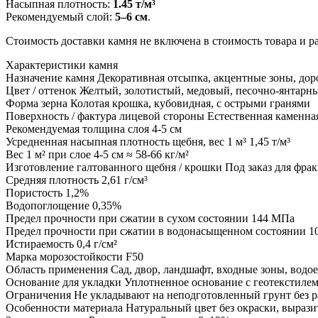
Насыпная плотность:
1.45 т/м³
Рекомендуемый слой:
5–6 см
.
Стоимость доставки камня не включена в стоимость товара и 
Характеристики камня
Назначение камня
Декоративная отсыпка, акцентные зоны, дор
Цвет / оттенок
Желтый, золотистый, медовый, песочно-янтарн
Форма зерна
Колотая крошка, кубовидная, с острыми гранями
Поверхность / фактура лицевой стороны
Естественная каменна
Рекомендуемая толщина слоя
4-5 см
Усредненная насыпная плотность щебня, вес 1 м³
1,45 т/м³
Вес 1 м² при слое 4-5 см
≈ 58-66 кг/м²
Изготовление галтованного щебня / крошки
Под заказ для фра
Средняя плотность
2,61 г/см³
Пористость
1,2%
Водопоглощение
0,35%
Предел прочности при сжатии в сухом состоянии
144 МПа
Предел прочности при сжатии в водонасыщенном состоянии
1
Истираемость
0,4 г/см²
Марка морозостойкости
F50
Область применения
Сад, двор, ландшафт, входные зоны, водо
Основание для укладки
Уплотненное основание с геотекстилем
Ограничения
Не укладывают на неподготовленный грунт без р
Особенности материала
Натуральный цвет без окраски, выраз