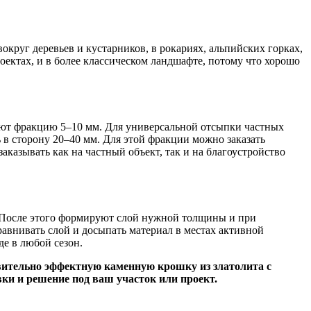
округ деревьев и кустарников, в рокариях, альпийских горках,
роектах, и в более классическом ландшафте, потому что хорошо
ают фракцию 5–10 мм. Для универсальной отсыпки частных
ь в сторону 20–40 мм. Для этой фракции можно заказать
аказывать как на частный объект, так и на благоустройство
. После этого формируют слой нужной толщины и при
авнивать слой и досыпать материал в местах активной
де в любой сезон.
твительно эффектную каменную крошку из златолита с
ки и решение под ваш участок или проект.