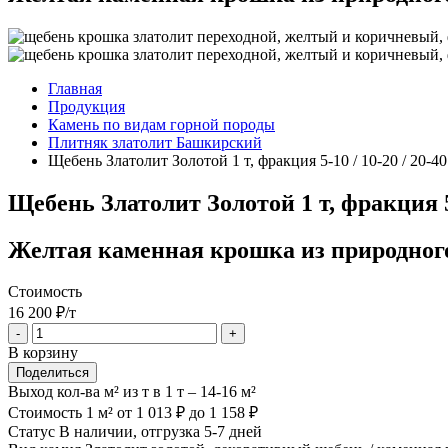
Главная
Продукция
Камень по видам горной породы
Плитняк златолит Башкирский
Щебень Златолит Золотой 1 т, фракция 5-10 / 10-20 / 20-4
Щебень Златолит Золотой 1 т, фракция 5
Желтая каменная крошка из природного
Стоимость
16 200
₽/т
-
+
В корзину
Поделиться
Выход кол-ва м² из т
в 1 т – 14-16 м²
Стоимость 1 м²
от 1 013 ₽ до 1 158 ₽
Статус
В наличии, отгрузка 5-7 дней