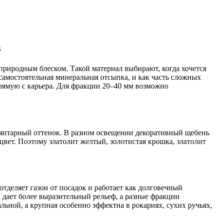
в
природным блеском. Такой материал выбирают, когда хочется
 самостоятельная минеральная отсыпка, и как часть сложных
рямую с карьера. Для фракции 20–40 мм возможно
-янтарный оттенок. В разном освещении декоративный щебень
 цвет. Поэтому златолит желтый, золотистая крошка, златолит
тделяет газон от посадок и работает как долговечный
 дает более выразительный рельеф, а разные фракции
льной, а крупная особенно эффектна в рокариях, сухих ручьях,