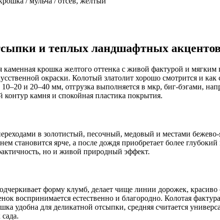
рошка / мульча / отсев, желтый
отсыпки и теплых ландшафтных акценто
я каменная крошка желтого оттенка с живой фактурой и мягким 
скусственной окраски. Колотый златолит хорошо смотрится и как
0–20 и 20–40 мм, отгрузка выполняется в мкр, биг-бэгами, нап
й контур камня и спокойная пластика покрытия.
переходами в золотистый, песочный, медовый и местами бежево
днем становится ярче, а после дождя приобретает более глубокий
практичность, но и живой природный эффект.
одчеркивает форму клумб, делает чище линии дорожек, красиво о
нок воспринимается естественно и благородно. Колотая фактура
шка удобна для деликатной отсыпки, средняя считается универса
 сада.