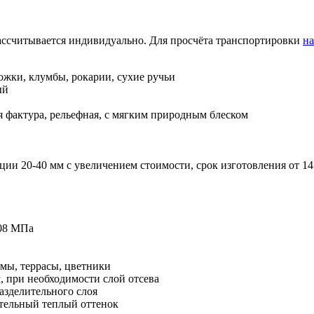
рассчитывается индивидуально. Для просчёта транспортировки
н
ожки, клумбы, рокарии, сухие ручьи
ый
я фактура, рельефная, с мягким природным блеском
кции 20-40 мм с увеличением стоимости, срок изготовления от 14
08 МПа
емы, террасы, цветники
, при необходимости слой отсева
азделительного слоя
ительный теплый оттенок