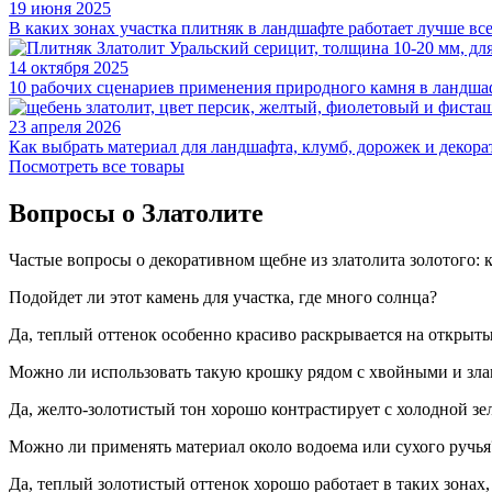
19 июня 2025
В каких зонах участка плитняк в ландшафте работает лучше вс
14 октября 2025
10 рабочих сценариев применения природного камня в ландша
23 апреля 2026
Как выбрать материал для ландшафта, клумб, дорожек и деко
Посмотреть все товары
Вопросы о Златолите
Частые вопросы о декоративном щебне из златолита золотого: 
Подойдет ли этот камень для участка, где много солнца?
Да, теплый оттенок особенно красиво раскрывается на открыты
Можно ли использовать такую крошку рядом с хвойными и зл
Да, желто-золотистый тон хорошо контрастирует с холодной зе
Можно ли применять материал около водоема или сухого ручья
Да, теплый золотистый оттенок хорошо работает в таких зонах,