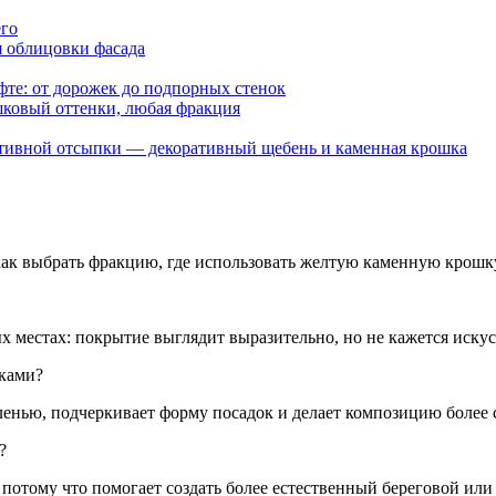
его
фте: от дорожек до подпорных стенок
ративной отсыпки — декоративный щебень и каменная крошка
как выбрать фракцию, где использовать желтую каменную крошку
х местах: покрытие выглядит выразительно, но не кажется искус
аками?
ленью, подчеркивает форму посадок и делает композицию более 
?
 потому что помогает создать более естественный береговой или